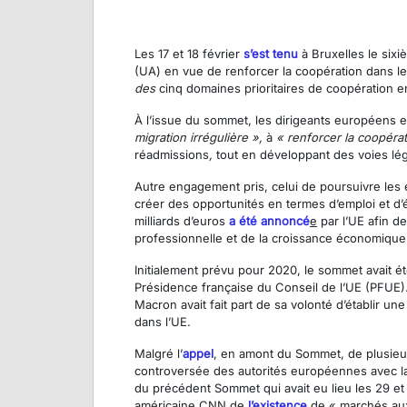
Les 17 et 18 février
s’est tenu
à Bruxelles le six
(UA) en vue de renforcer la coopération dans l
des
cinq domaines prioritaires de coopération e
À l’issue du sommet, les dirigeants européens et
migration irrégulière »,
à
« renforcer la coopérat
réadmissions
,
tout en développant des voies lé
Autre engagement pris, celui de poursuivre les 
créer des opportunités en termes d’emploi et d’é
milliards d’euros
a été annoncé
e
par l’UE afin d
professionnelle et de la croissance économique
Initialement prévu pour 2020, le sommet avait ét
Présidence française du Conseil de l’UE (PFUE)
Macron avait fait part de sa volonté d’établir un
dans l’UE.
Malgré l’
appel
, en amont du Sommet, de plusieurs
controversée des autorités européennes avec la L
du précédent Sommet qui avait eu lieu les 29 et 
américaine CNN de
l’existence
de « marchés aux