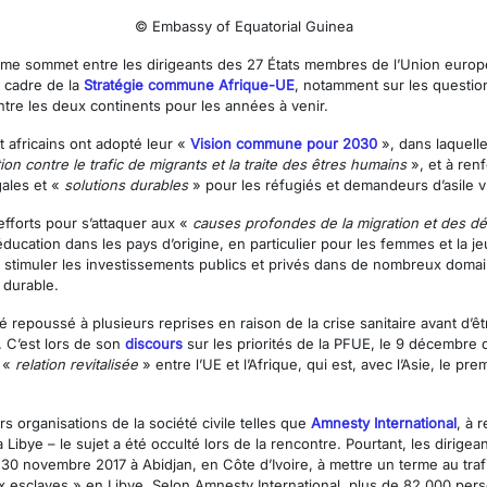
© Embassy of Equatorial Guinea
ième sommet entre les dirigeants des 27 États membres de l’Union europ
e cadre de la
Stratégie commune Afrique-UE
, notamment sur les questio
ntre les deux continents pour les années à venir.
 africains ont adopté leur «
Vision commune pour 2030
», dans laquell
ion contre le trafic de migrants et la traite des êtres humains
», et à ren
gales et «
solutions durables
» pour les réfugiés et demandeurs d’asile v
efforts pour s’attaquer aux «
causes profondes de la migration et des d
ducation dans les pays d’origine, en particulier pour les femmes et la j
e stimuler les investissements publics et privés dans de nombreux domain
 durable.
é repoussé à plusieurs reprises en raison de la crise sanitaire avant d’ê
. C’est lors de son
discours
sur les priorités de la PFUE, le 9 décembre 
e «
relation revitalisée
» entre l’UE et l’Afrique, qui est, avec l’Asie, le p
 organisations de la société civile telles que
Amnesty International
, à 
ibye – le sujet a été occulté lors de la rencontre. Pourtant, les dirige
30 novembre 2017 à Abidjan, en Côte d’Ivoire, à mettre un terme au trafi
 esclaves » en Libye. Selon Amnesty International, plus de 82 000 per