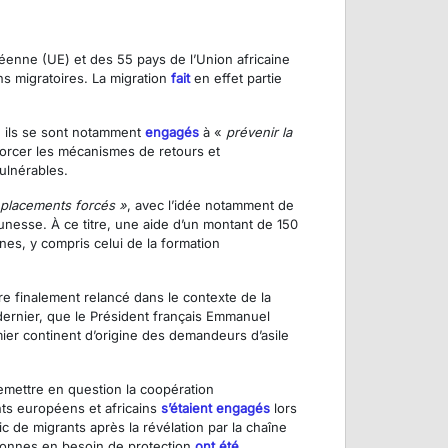
éenne (UE) et des 55 pays de l’Union africaine
ns migratoires. La migration
fait
en effet partie
e ils se sont notamment
engagés
à «
prévenir la
forcer les mécanismes de retours et
ulnérables.
éplacements forcés »
, avec l’idée notamment de
eunesse. À ce titre, une aide d’un montant de 150
es, y compris celui de la formation
tre finalement relancé dans le contexte de la
dernier, que le Président français Emmanuel
remier continent d’origine des demandeurs d’asile
remettre en question la coopération
ants européens et africains
s’étaient engagés
lors
c de migrants après la révélation par la chaîne
sonnes en besoin de protection
ont été