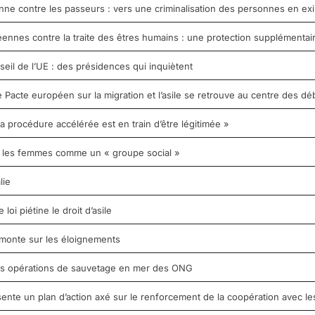
e contre les passeurs : vers une criminalisation des personnes en exil 
nnes contre la traite des êtres humains : une protection supplémentai
seil de l’UE : des présidences qui inquiètent
Pacte européen sur la migration et l’asile se retrouve au centre des dé
 la procédure accélérée est en train d’être légitimée »
it les femmes comme un « groupe social »
lie
oi piétine le droit d’asile
monte sur les éloignements
 les opérations de sauvetage en mer des ONG
sente un plan d’action axé sur le renforcement de la coopération avec les