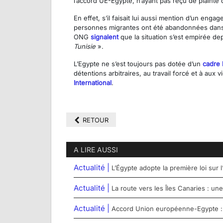
l’accord UE-Égypte, n’ayant pas reçu de plainte 
En effet, s’il faisait lui aussi mention d’un eng
personnes migrantes ont été abandonnées dans le 
ONG
signalent
que la situation s’est empirée d
Tunisie
».
L’Egypte ne s’est toujours pas dotée d’un
cadre l
détentions arbitraires, au travail forcé et à a
International
.
RETOUR
A LIRE AUSSI
Actualité |
L’Égypte adopte la première loi sur l
Actualité |
La route vers les Îles Canaries : un
Actualité |
Accord Union européenne-Egypte : le