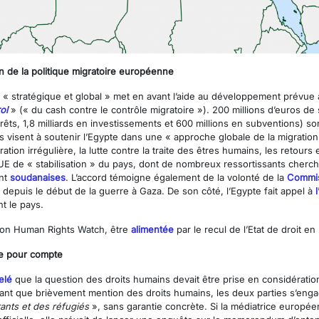
on de la politique migratoire européenne
« stratégique et global » met en avant l’aide au développement prévue au 
ol
» (« du cash contre le contrôle migratoire »). 200 millions d’euros de 
prêts, 1,8 milliards en investissements et 600 millions en subventions) so
s visent à soutenir l’Egypte dans une « approche globale de la migration 
ion irrégulière, la lutte contre la traite des êtres humains, les retours et
UE de « stabilisation » du pays, dont de nombreux ressortissants cherchen
nt
soudanaises
. L’accord témoigne également de la volonté de la
Commi
 depuis le début de la guerre à Gaza. De son côté, l’Egypte fait appel à
t le pays.
elon Human Rights Watch, être
alimentée
par le recul de l’Etat de droit en 
ée pour compte
elé
que la question des droits humains devait être prise en considératio
aisant que brièvement mention des droits humains, les deux parties s’eng
rants et des réfugiés
», sans garantie concrète. Si la médiatrice européen