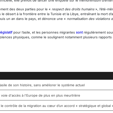
officielle, elle prévoit de lancer une enquête sur le memorendum d’enten
agement des deux parties pour le «
respect des droits humains
», l’été-mêm
désert à la frontière entre la Tunisie et la Libye, entraînant la mort d
epuis un an dans le pays, et dénonce une «
normalisation des violations
égislatif
pour l’asile, et les personnes migrantes
sont
régulièrement soum
ux violences physiques, comme le soulignent notamment plusieurs rapport
’asile de son histoire, sans améliorer le système actuel
e voie d'accès à l'Europe de plus en plus meurtrière
 contrôle de la migration au cœur d’un accord « stratégique et global 