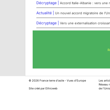
Décryptage |
Accord Italie-Albanie : vers une
Actualité |
Un nouvel accord migratoire de l’U
Décryptage |
Vers une externalisation croissan
R
©
2026
France terre d'asile - Vues d'Europe
Les arti
Réseau ré
Site créé par Ethicweb
de l’Uni