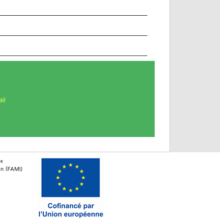
il
 «
ion (FAMI)