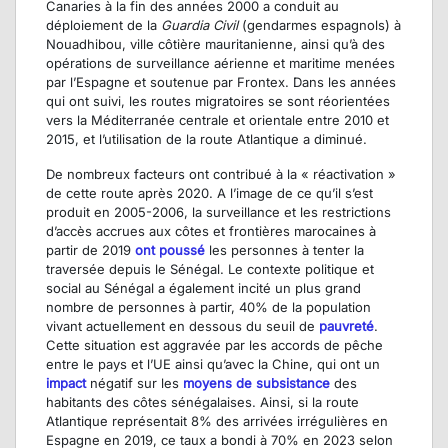
Canaries à la fin des années 2000 a conduit au
déploiement de la
Guardia Civil
(gendarmes espagnols) à
Nouadhibou, ville côtière mauritanienne, ainsi qu’à des
opérations de surveillance aérienne et maritime menées
par l’Espagne et soutenue par Frontex. Dans les années
qui ont suivi, les routes migratoires se sont réorientées
vers la Méditerranée centrale et orientale entre 2010 et
2015, et l’utilisation de la route Atlantique a diminué.
De nombreux facteurs ont contribué à la « réactivation »
de cette route après 2020. A l’image de ce qu’il s’est
produit en 2005-2006, la surveillance et les restrictions
d’accès accrues aux côtes et frontières marocaines à
partir de 2019
ont poussé
les personnes à tenter la
traversée depuis le Sénégal. Le contexte politique et
social au Sénégal a également incité un plus grand
nombre de personnes à partir, 40% de la population
vivant actuellement en dessous du seuil de
pauvreté
.
Cette situation est aggravée par les accords de pêche
entre le pays et l’UE ainsi qu’avec la Chine, qui ont un
impact
négatif sur les
moyens de subsistance
des
habitants des côtes sénégalaises. Ainsi, si la route
Atlantique représentait 8% des arrivées irrégulières en
Espagne en 2019, ce taux a bondi à 70% en 2023 selon