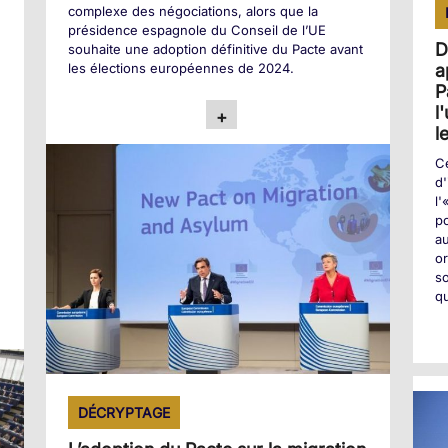
complexe des négociations, alors que la
présidence espagnole du Conseil de l’UE
D
souhaite une adoption définitive du Pacte avant
a
les élections européennes de 2024.
P
l
+
l
Ce
,
d'
l'
po
s
a
or
so
qu
DÉCRYPTAGE