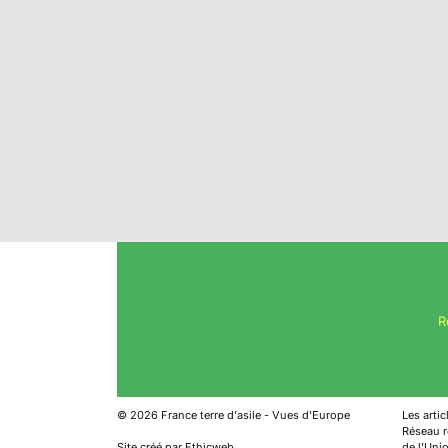
R
©
2026
France terre d'asile - Vues d'Europe
Les arti
Réseau ré
Site créé par Ethicweb
de l’Uni