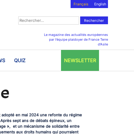
Français
English
Rechercher :
Le magazine des actualités européennes
par l’équipe plaidoyer de France Terre
d’Asile
WS
QUIZ
NEWSLETTER
le
nt adopté en mai 2024 une refonte du régime
. Après sept ans de débats épineux, un
rage », et un mécanisme de solidarité entre
uements aux droits humains qui pourraient