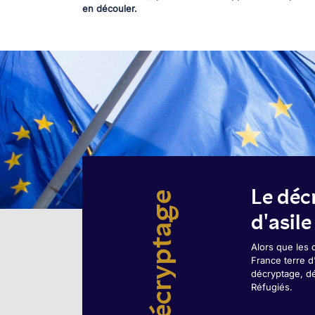
en découler.
Le déc
Décryptage
d'asile
Alors que les 
France terre d
décryptage, d
Réfugiés.