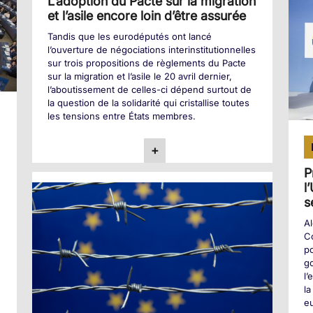
L’adoption du Pacte sur la migration
et l’asile encore loin d’être assurée
Tandis que les eurodéputés ont lancé
l’ouverture de négociations interinstitutionnelles
sur trois propositions de règlements du Pacte
sur la migration et l’asile le 20 avril dernier,
l’aboutissement de celles-ci dépend surtout de
la question de la solidarité qui cristallise toutes
les tensions entre États membres.
+
P
l
s
Al
Co
p
go
l’
la
e