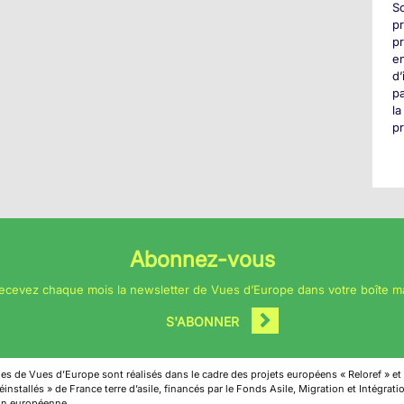
S
pr
pr
en
d’
pa
la
pr
Abonnez-vous
ecevez chaque mois la newsletter de Vues d’Europe dans votre boîte ma
S'ABONNER
cles de Vues d’Europe sont réalisés dans le cadre des projets européens « Reloref » et
installés » de France terre d’asile, financés par le Fonds Asile, Migration et Intégrat
on européenne.