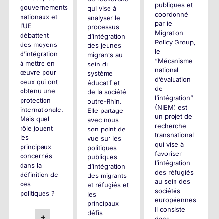
publiques et
gouvernements
qui vise à
coordonné
nationaux et
analyser le
par le
l’UE
processus
Migration
débattent
d’intégration
Policy Group,
des moyens
des jeunes
le
d’intégration
migrants au
“Mécanisme
à mettre en
sein du
national
œuvre pour
système
d’évaluation
ceux qui ont
éducatif et
de
obtenu une
de la société
l’intégration”
protection
outre-Rhin.
(NIEM) est
internationale.
Elle partage
un projet de
Mais quel
avec nous
recherche
rôle jouent
son point de
transnational
les
vue sur les
qui vise à
principaux
politiques
favoriser
concernés
publiques
l’intégration
dans la
d’intégration
des réfugiés
définition de
des migrants
au sein des
ces
et réfugiés et
sociétés
politiques ?
les
européennes.
principaux
Il consiste
défis
+
dans