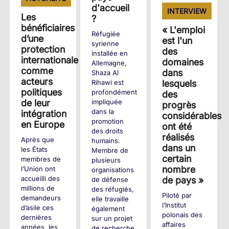
d'accueil
INTERVIEW
Les
?
+
bénéficiaires
« L'emploi
Réfugiée
d’une
est l'un
syrienne
protection
des
installée en
internationale
domaines
Allemagne,
comme
dans
Shaza Al
acteurs
Rihawi est
lesquels
politiques
profondément
des
de leur
impliquée
progrès
dans la
intégration
considérables
promotion
en Europe
ont été
des droits
réalisés
Après que
humains.
dans un
les États
Membre de
certain
membres de
plusieurs
nombre
l’Union ont
organisations
accueilli des
de pays »
de défense
millions de
des réfugiés,
Piloté par
demandeurs
elle travaille
l’Institut
d’asile ces
également
polonais des
dernières
sur un projet
affaires
années, les
de recherche