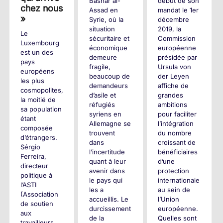
Bashar al-
début de son
chez nous
Assad en
mandat le 1er
»
Syrie, où la
décembre
situation
2019, la
Le
sécuritaire et
Commission
Luxembourg
économique
européenne
est un des
demeure
présidée par
pays
fragile,
Ursula von
européens
beaucoup de
der Leyen
les plus
demandeurs
affiche de
cosmopolites,
d’asile et
grandes
la moitié de
réfugiés
ambitions
sa population
syriens en
pour faciliter
étant
Allemagne se
l’intégration
composée
trouvent
du nombre
d’étrangers.
dans
croissant de
Sérgio
l’incertitude
bénéficiaires
Ferreira,
quant à leur
d’une
directeur
avenir dans
protection
politique à
le pays qui
internationale
l’ASTI
les a
au sein de
(Association
accueillis. Le
l’Union
de soutien
durcissement
européenne.
aux
de la
Quelles sont
travailleurs