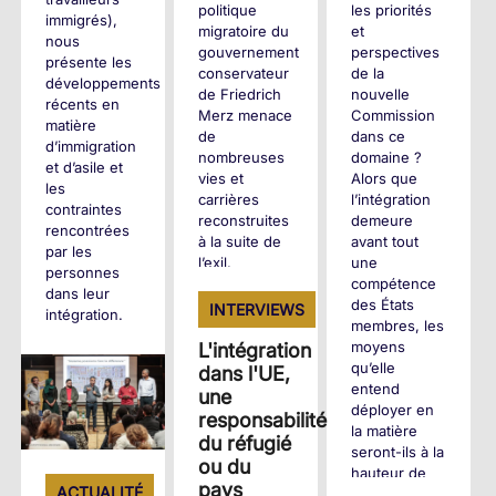
politique
les priorités
immigrés),
migratoire du
et
nous
gouvernement
perspectives
présente les
conservateur
de la
développements
de Friedrich
nouvelle
récents en
Merz menace
Commission
matière
de
dans ce
d’immigration
nombreuses
domaine ?
et d’asile et
vies et
Alors que
les
carrières
l’intégration
contraintes
reconstruites
demeure
rencontrées
à la suite de
avant tout
par les
l’exil.
une
personnes
compétence
dans leur
des États
INTERVIEWS
intégration.
+
membres, les
moyens
L'intégration
+
qu’elle
dans l'UE,
entend
une
déployer en
responsabilité
la matière
du réfugié
seront-ils à la
ou du
hauteur de
pays
ACTUALITÉ
l’enjeu ?