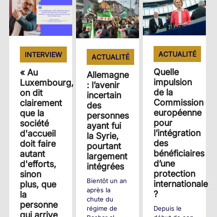
ACTUALITÉ
INTERVIEW
ACTUALITÉ
Quelle
« Au
Allemagne
impulsion
Luxembourg,
: l’avenir
de la
on dit
incertain
Commission
clairement
des
européenne
que la
personnes
pour
société
ayant fui
l’intégration
d'accueil
la Syrie,
des
doit faire
pourtant
bénéficiaires
autant
largement
d’une
d'efforts,
intégrées
protection
sinon
Bientôt un an
internationale
plus, que
après la
?
la
chute du
personne
régime de
Depuis le
qui arrive