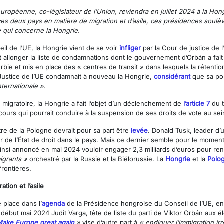
ropéenne, co-législateur de l’Union, reviendra en juillet 2024 à la Hong
es deux pays en matière de migration et d’asile, ces présidences soul
e qui concerne la Hongrie.
eil de l’UE, la Hongrie vient de se voir
infliger
par la Cour de justice d
t allonger la liste de condamnations dont le gouvernement d’Orbán a fait l
erbie et mis en place des « centres de transit » dans lesquels la rétent
 Justice de l’UE condamnait à nouveau la Hongrie,
considérant
que sa pol
nternationale »
.
 migratoire, la Hongrie a fait l’objet d’un déclenchement de
l’article 7
du t
cours qui pourrait conduire à la suspension de ses droits de vote au sei
e de la Pologne devrait pour sa part être
levée
. Donald Tusk, leader d’u
ur de l’État de droit dans le pays. Mais ce dernier semble pour le moment
nsi annoncé en mai 2024 vouloir engager 2,3 milliards d’euros pour renfo
igrants »
orchestré par la Russie et la Biélorussie. La
Hongrie
et la
Polo
frontières.
tion et l’asile
 place dans l’
agenda
de la Présidence hongroise du Conseil de l’UE, e
t
début mai 2024 Judit Varga, tête de liste du parti de Viktor Orbán aux
ake Europe great again
»
vise d’autre part à
« endiguer l’immigration irr