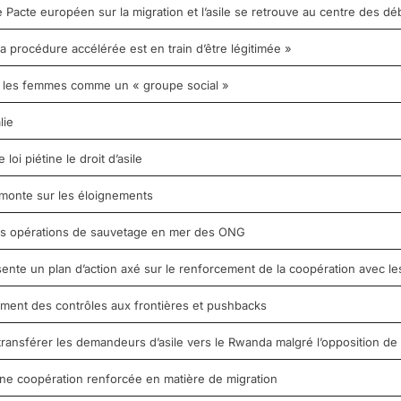
Pacte européen sur la migration et l’asile se retrouve au centre des dé
 la procédure accélérée est en train d’être légitimée »
it les femmes comme un « groupe social »
lie
oi piétine le droit d’asile
monte sur les éloignements
 les opérations de sauvetage en mer des ONG
sente un plan d’action axé sur le renforcement de la coopération avec les
ement des contrôles aux frontières et pushbacks
ransférer les demandeurs d’asile vers le Rwanda malgré l’opposition de
ne coopération renforcée en matière de migration