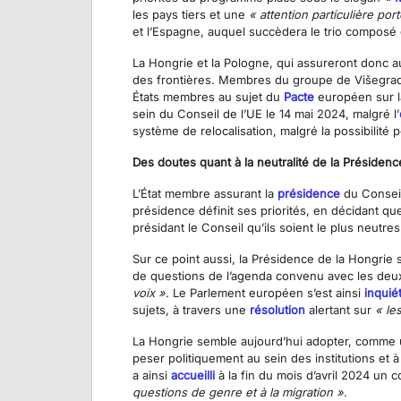
les pays tiers et une
« attention particulière port
et l’Espagne, auquel succèdera le trio composé
La Hongrie et la Pologne, qui assureront donc au
des frontières. Membres du groupe de Višegrad, 
États membres au sujet du
Pacte
européen sur la
sein du Conseil de l’UE le 14 mai 2024, malgré l’
système de relocalisation, malgré la possibilité
Des doutes quant à la neutralité de la Présiden
L’État membre assurant la
présidence
du Conseil 
présidence définit ses priorités, en décidant que
présidant le Conseil qu’ils soient le plus neutr
Sur ce point aussi, la Présidence de la Hongrie
de questions de l’agenda convenu avec les deux a
voix »
. Le Parlement européen s’est ainsi
inquié
sujets, à travers une
résolution
alertant sur
« le
La Hongrie semble aujourd’hui adopter, comme u
peser politiquement au sein des institutions et 
a ainsi
accueilli
à la fin du mois d’avril 2024 un
questions de genre et à la migration »
.