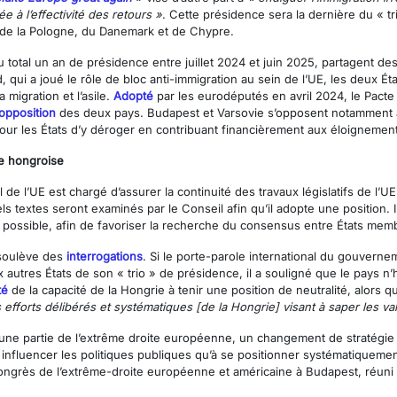
ée à l’effectivité des retours »
. Cette présidence sera la dernière du « tri
 de la Pologne, du Danemark et de Chypre.
 total un an de présidence entre juillet 2024 et juin 2025, partagent des
qui a joué le rôle de bloc anti-immigration au sein de l’UE, les deux É
 migration et l’asile.
Adopté
par les eurodéputés en avril 2024, le Pacte
opposition
des deux pays. Budapest et Varsovie s’opposent notamment
 pour les États d’y déroger en contribuant financièrement aux éloignement
ce hongroise
de l’UE est chargé d’assurer la continuité des travaux législatifs de l’U
ls textes seront examinés par le Conseil afin qu’il adopte une position. I
es possible, afin de favoriser la recherche du consensus entre États mem
 soulève des
interrogations
. Si le porte-parole international du gouvern
utres États de son « trio » de présidence, il a souligné que le pays n’
té
de la capacité de la Hongrie à tenir une position de neutralité, alors q
s efforts délibérés et systématiques [de la Hongrie] visant à saper les va
ne partie de l’extrême droite européenne, un changement de stratégie 
à influencer les politiques publiques qu’à se positionner systématiquem
 congrès de l’extrême-droite européenne et américaine à Budapest, réuni