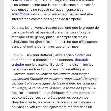
comme ayant menti. Cette marge d’erreur est d’autant
plus préoccupante que la reconnaissance automatisée
des émotions ne repose sur aucun consensus
scientifique
solide : nervosité et fatigue peuvent être
interprétées comme des signes de tromperie.
De plus, les universitaires ont souligné que le groupe de
participants n’était pas équilibré en termes d’origine
ethnique et de genre, puisqu’il comprenait moins
d’individus d’origine asiatique ou arabe que d’Européens
blancs, et moins de femmes que d’hommes.
En 2019, Giovanni Buttarelli, alors ancien Contrôleur
européen de la protection des données,
déclarait
craindre
que le système iBorderCtrl ne discrimine les
personnes en fonction de leur origine ethnique : «
Évaluons-nous seulement d’éventuels mensonges
concernant l’identité ou essayons-nous aussi d’analyser
certains traits somatiques de la personne, les contours
du visage, la couleur de la peau, la forme des yeux ?
».
Ces limites techniques et éthiques risquent d’entraîner
des conséquences concrètes pour les personnes
cherchant l’asile, les voyageurs considérés dangereux
pouvant se voir refuser injustement l’entrée dans un