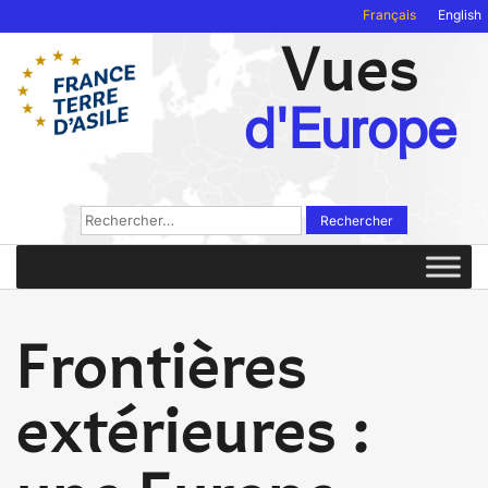
Français
English
Vues
d'Europe
Rechercher :
Frontières
extérieures :