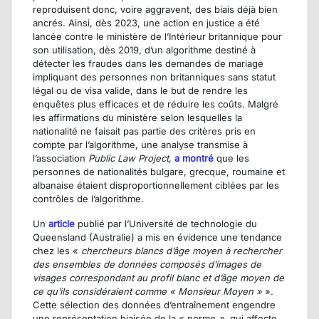
reproduisent donc, voire aggravent, des biais déjà bien
ancrés. Ainsi, dès 2023, une action en justice a été
lancée contre le ministère de l’Intérieur britannique pour
son utilisation, dès 2019, d’un algorithme destiné à
détecter les fraudes dans les demandes de mariage
impliquant des personnes non britanniques sans statut
légal ou de visa valide, dans le but de rendre les
enquêtes plus efficaces et de réduire les coûts. Malgré
les affirmations du ministère selon lesquelles la
nationalité ne faisait pas partie des critères pris en
compte par l’algorithme, une analyse transmise à
l’association
Public Law Project
,
a montré
que les
personnes de nationalités bulgare, grecque, roumaine et
albanaise étaient disproportionnellement ciblées par les
contrôles de l’algorithme.
Un
article
publié par l’Université de technologie du
Queensland (Australie) a mis en évidence une tendance
chez les «
chercheurs blancs d’âge moyen à rechercher
des ensembles de données composés d’images de
visages correspondant au profil blanc et d’âge moyen de
ce qu’ils considéraient comme « Monsieur Moyen »
».
Cette sélection des données d’entraînement engendre
une représentation biaisée de la « norme
»
, qui affecte