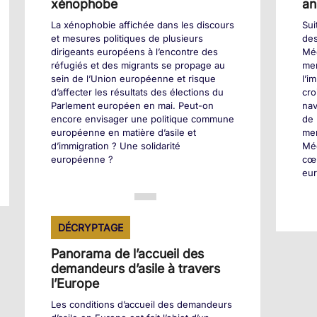
xénophobe
an
La xénophobie affichée dans les discours
Sui
et mesures politiques de plusieurs
des
dirigeants européens à l’encontre des
Méd
réfugiés et des migrants se propage au
mem
sein de l’Union européenne et risque
l’i
d’affecter les résultats des élections du
cro
Parlement européen en mai. Peut-on
nav
encore envisager une politique commune
de 
européenne en matière d’asile et
mer
d’immigration ? Une solidarité
Méd
européenne ?
cœu
eu
+
DÉCRYPTAGE
Panorama de l’accueil des
demandeurs d’asile à travers
l’Europe
Les conditions d’accueil des demandeurs