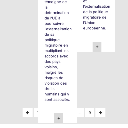
et
témoigne de
l’externalisation
la
de la politique
détermination
migratoire de
de l’UE à
l’Union
poursuivre
européenne.
l’externalisation
de sa
politique
migratoire en
+
multipliant les
accords avec
des pays
voisins,
malgré les
risques de
violation des
droits
humains qui y
sont associés.
Pagination
Previous
Next
1
2
3
4
…
9
+
Page
Page
des