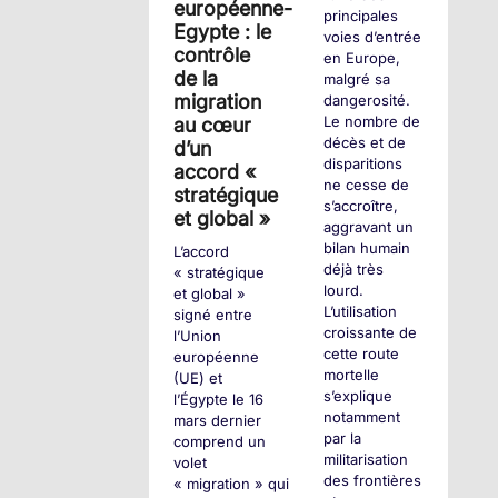
européenne-
principales
Egypte : le
voies d’entrée
contrôle
en Europe,
de la
malgré sa
migration
dangerosité.
Le nombre de
au cœur
décès et de
d’un
disparitions
accord «
ne cesse de
stratégique
s’accroître,
et global »
aggravant un
bilan humain
L’accord
déjà très
« stratégique
lourd.
et global »
L’utilisation
signé entre
croissante de
l’Union
cette route
européenne
mortelle
(UE) et
s’explique
l’Égypte le 16
notamment
mars dernier
par la
comprend un
militarisation
volet
des frontières
« migration » qui