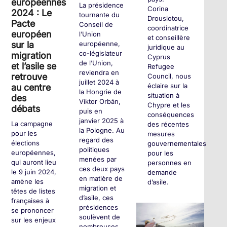
européennes
La présidence
Corina
2024 : Le
tournante du
Drousiotou,
Pacte
Conseil de
coordinatrice
européen
l’Union
et conseillère
sur la
européenne,
juridique au
co-législateur
migration
Cyprus
de l’Union,
et l’asile se
Refugee
reviendra en
retrouve
Council, nous
juillet 2024 à
éclaire sur la
au centre
la Hongrie de
situation à
des
Viktor Orbán,
Chypre et les
débats
puis en
conséquences
janvier 2025 à
La campagne
des récentes
la Pologne. Au
pour les
mesures
regard des
élections
gouvernementales
politiques
européennes,
pour les
menées par
qui auront lieu
personnes en
ces deux pays
le 9 juin 2024,
demande
en matière de
amène les
d’asile.
migration et
têtes de listes
d’asile, ces
françaises à
présidences
se prononcer
+
soulèvent de
sur les enjeux
nombreuses