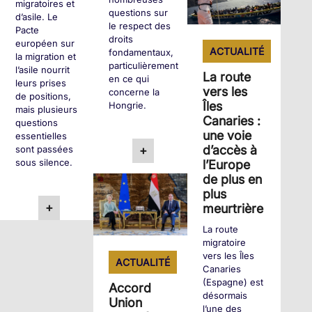
migratoires et
questions sur
d’asile. Le
le respect des
Pacte
droits
européen sur
ACTUALITÉ
fondamentaux,
la migration et
particulièrement
l’asile nourrit
La route
en ce qui
leurs prises
vers les
concerne la
de positions,
Îles
Hongrie.
mais plusieurs
Canaries :
questions
une voie
essentielles
d’accès à
sont passées
+
sous silence.
l’Europe
de plus en
plus
+
meurtrière
La route
migratoire
vers les Îles
ACTUALITÉ
Canaries
(Espagne) est
Accord
désormais
Union
l’une des