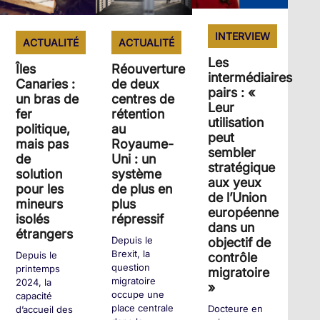
INTERVIEW
ACTUALITÉ
ACTUALITÉ
Les
Réouverture
Îles
intermédiaires
de deux
Canaries :
pairs : «
centres de
un bras de
Leur
rétention
fer
utilisation
au
politique,
peut
Royaume-
mais pas
sembler
Uni : un
de
stratégique
système
solution
aux yeux
de plus en
pour les
de l’Union
plus
mineurs
européenne
répressif
isolés
dans un
étrangers
Depuis le
objectif de
Brexit, la
Depuis le
contrôle
question
printemps
migratoire
migratoire
2024, la
»
occupe une
capacité
place centrale
Docteure en
d’accueil des