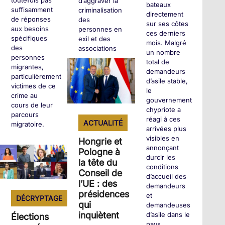
toutefois pas
d’aggraver la
bateaux
suffisamment
criminalisation
directement
de réponses
des
sur ses côtes
aux besoins
personnes en
ces derniers
spécifiques
exil et des
mois. Malgré
des
associations
un nombre
personnes
solidaires.
total de
migrantes,
demandeurs
particulièrement
d’asile stable,
victimes de ce
+
le
crime au
gouvernement
cours de leur
chypriote a
parcours
réagi à ces
ACTUALITÉ
migratoire.
arrivées plus
visibles en
Hongrie et
annonçant
Pologne à
+
durcir les
la tête du
conditions
Conseil de
d’accueil des
l’UE : des
demandeurs
présidences
et
DÉCRYPTAGE
qui
demandeuses
inquiètent
d’asile dans le
Élections
pays.