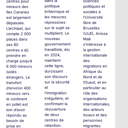
dans la
sciences
centres pour
politique
politiques et
mineurs des
britannique et
sociales à
îles Canaries
les mesures
l’Université
est largement
répressives
libre de
dépassée.
sur le sujet se
Bruxelles
L’archipel, qui
multiplient. Le
(ULB), Anissa
compte 2 000
nouveau
Maâ
places dans
gouvernement
s’intéresse à
ses 80
travailliste, élu
la gestion
centres a dû
en 2024,
internationale
prendre en
maintient
des
charge jusqu’à
cette ligne,
migrations en
6 000 mineurs
durcissant
Afrique du
isolés
son discours
Nord et de
étrangers. Le
sur la sécurité
l’Ouest, et en
transfert
et
particulier au
d’environ 400
l’immigration
rôle des
mineurs vers
irrégulière, et
organisations
le continent
confirmant la
internationales,
en juillet est
réouverture
des acteurs
loin d’avoir
de deux
locaux et des
répondu au
centres de
personnes
besoin de
rétention.
migrantes
prise en