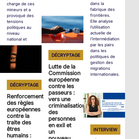
dans la
charge de ces
fabrique des
mineurs et a
frontières.
provoqué des
+
Elle analyse
tensions
l’utilisation
politiques au
actuelle de
niveau
l’intermédiation
national et
par les pairs
régional.
dans les
DÉCRYPTAGE
politiques de
gestion des
+
Lutte de la
migrations
Commission
internationales.
européenne
DÉCRYPTAGE
contre les
passeurs :
+
Renforcement
vers une
des règles
criminalisation
européennes
des
contre la
personnes
traite des
en exil et
êtres
INTERVIEW
un
humains :
nouveau