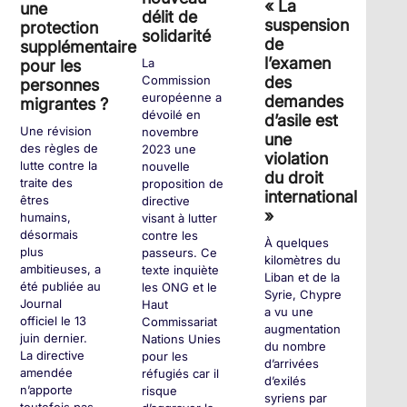
« La
une
délit de
suspension
protection
solidarité
de
supplémentaire
l’examen
La
pour les
Commission
des
personnes
européenne a
demandes
migrantes ?
dévoilé en
d’asile est
Une révision
novembre
une
des règles de
2023 une
violation
lutte contre la
nouvelle
du droit
traite des
proposition de
international
êtres
directive
»
humains,
visant à lutter
désormais
contre les
À quelques
plus
passeurs. Ce
kilomètres du
ambitieuses, a
texte inquiète
Liban et de la
été publiée au
les ONG et le
Syrie, Chypre
Journal
Haut
a vu une
officiel le 13
Commissariat
augmentation
juin dernier.
Nations Unies
du nombre
La directive
pour les
d’arrivées
amendée
réfugiés car il
d’exilés
n’apporte
risque
syriens par