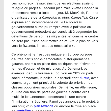
Les nombreux travaux ainsi que les élections avaient
relégué ce projet au second plan mais Yvette Cooper l’a
récemment remis à l’ordre du jour. M. MacKeith, l’un des
organisateurs de la
Campaign to Keep Campsfield
Close
exprime son incompréhension
:
« Le nouveau
gouvernement aurait pu rompre avec la politique du
gouvernement précédent qui consistait à augmenter les
détentions de personnes migrantes, et comme le centre
ne sera pas utilisé pour mettre en œuvre le plan de vols
vers le Rwanda, il n’est pas nécessaire ».
Ce phénomène n’est pas unique en Europe puisque
d’autres partis socio-démocrates, historiquement à
gauche, ont mis en place des politiques restrictives en
termes d’accueil et de migration. Au Danemark par
exemple, depuis l’arrivée au pouvoir en 2019 du parti
social-démocrate, la politique d’accueil s’est
durcie
, avec
comme argument principal la volonté de prioriser les
classes populaires nationales. De même, en Allemagne,
où une coalition de partis de gauche à centre droit
multiplie les annonces concernant la lutte contre
l’immigration irrégulière. Parmi ces annonces, le projet, à
leur tour, d’un
plan Rwanda
ou encore la mise en place
de
contrôles
aux frontières.