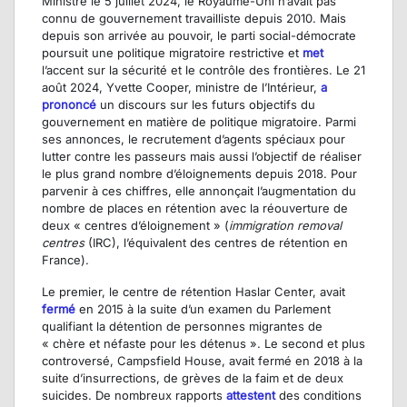
Ministre le 5 juillet 2024, le Royaume-Uni n’avait pas
connu de gouvernement travailliste depuis 2010. Mais
depuis son arrivée au pouvoir, le parti social-démocrate
poursuit une politique migratoire restrictive et
met
l’accent sur la sécurité et le contrôle des frontières. Le 21
août 2024, Yvette Cooper, ministre de l’Intérieur,
a
prononcé
un discours sur les futurs objectifs du
gouvernement en matière de politique migratoire. Parmi
ses annonces, le recrutement d’agents spéciaux pour
lutter contre les passeurs mais aussi l’objectif de réaliser
le plus grand nombre d’éloignements depuis 2018. Pour
parvenir à ces chiffres, elle annonçait l’augmentation du
nombre de places en rétention avec la réouverture de
deux « centres d’éloignement » (
immigration removal
centres
(IRC), l’équivalent des centres de rétention en
France).
Le premier, le centre de rétention Haslar Center, avait
fermé
en 2015 à la suite d’un examen du Parlement
qualifiant la détention de personnes migrantes de
« chère et néfaste pour les détenus ». Le second et plus
controversé, Campsfield House, avait fermé en 2018 à la
suite d’insurrections, de grèves de la faim et de deux
suicides. De nombreux rapports
attestent
des conditions