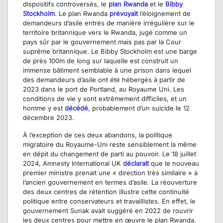
dispositifs controversés, le
plan Rwanda
et le
Bibby
Stockholm
. Le plan Rwanda
prévoyait
l’éloignement de
demandeurs d’asile entrés de manière irrégulière sur le
territoire britannique vers le Rwanda, jugé comme un
pays sûr par le gouvernement mais pas par la Cour
suprême britannique. Le Bibby Stockholm est une barge
de près 100m de long sur laquelle est construit un
immense bâtiment semblable à une prison dans lequel
des demandeurs d’asile ont été hébergés à partir de
2023 dans le port de Portland, au Royaume Uni. Les
conditions de vie y sont extrêmement difficiles, et un
homme y est
décédé
, probablement d’un suicide le 12
décembre 2023.
À l’exception de ces deux abandons, la politique
migratoire du Royaume-Uni reste sensiblement la même
en dépit du changement de parti au pouvoir. Le 18 juillet
2024, Amnesty International UK
déclarait
que le nouveau
premier ministre prenait une « direction très similaire » à
l’ancien gouvernement en termes d’asile. La réouverture
des deux centres de rétention illustre cette continuité
politique entre conservateurs et travaillistes. En effet, le
gouvernement Sunak avait suggéré en 2022 de rouvrir
les deux centres pour mettre en œuvre le plan Rwanda.