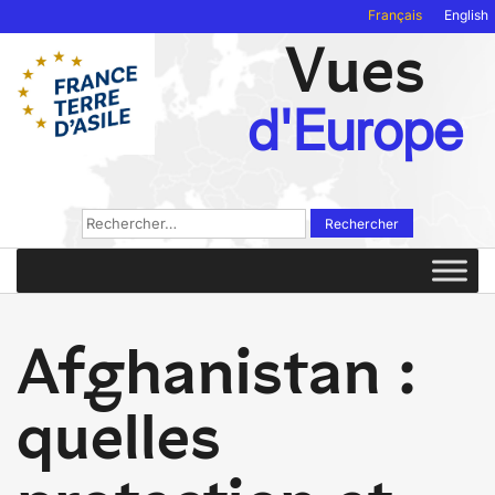
Français
English
Vues
d'Europe
Rechercher :
Afghanistan :
quelles