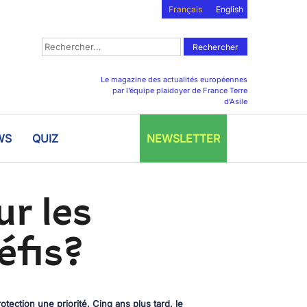
Français
English
Rechercher :
Le magazine des actualités européennes
par l’équipe plaidoyer de France Terre
d’Asile
WS
QUIZ
NEWSLETTER
ur les
éfis?
ection une priorité. Cinq ans plus tard, le