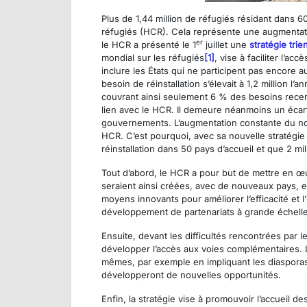
Plus de 1,44 million de réfugiés résidant dans 6
réfugiés (HCR). Cela représente une augmentati
er
le HCR a présenté le 1
juillet une
stratégie trie
mondial sur les réfugiés
[1]
, vise à faciliter l’a
inclure les États qui ne participent pas encor
besoin de réinstallation s’élevait à 1,2 million l
couvrant ainsi seulement 6 % des besoins recen
lien avec le HCR. Il demeure néanmoins un écart
gouvernements. L’augmentation constante du nomb
HCR. C’est pourquoi, avec sa nouvelle stratégie b
réinstallation dans 50 pays d’accueil et que 2 m
Tout d’abord, le HCR a pour but de mettre en œu
seraient ainsi créées, avec de nouveaux pays, et
moyens innovants pour améliorer l’efficacité et 
développement de partenariats à grande échelle 
Ensuite, devant les difficultés rencontrées par 
développer l’accès aux voies complémentaires. La
mêmes, par exemple en impliquant les diasporas
développeront de nouvelles opportunités.
Enfin, la stratégie vise à promouvoir l’accueil 