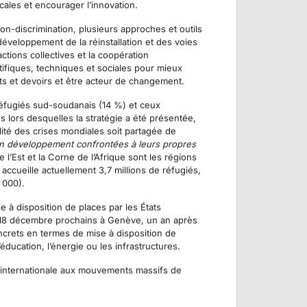
ocales et encourager l’innovation.
non-discrimination, plusieurs approches et outils
développement de la réinstallation et des voies
ctions collectives et la coopération
entifiques, techniques et sociales pour mieux
its et devoirs et être acteur de changement.
réfugiés sud-soudanais (14 %) et ceux
s lors desquelles la stratégie a été présentée,
lité des crises mondiales soit partagée de
 en développement confrontées à leurs propres
e l’Est et la Corne de l’Afrique sont les régions
accueille actuellement 3,7 millions de réfugiés,
 000).
e à disposition de places par les États
et 18 décembre prochains à Genève, un an après
ncrets en termes de mise à disposition de
éducation, l’énergie ou les infrastructures.
e internationale aux mouvements massifs de