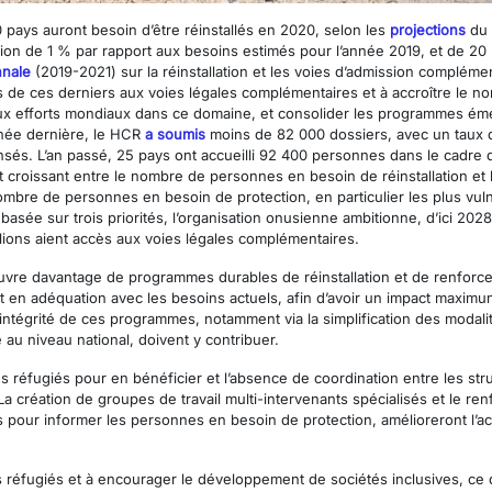
0 pays auront besoin d’être réinstallés en 2020, selon les
projections
du 
on de 1 % par rapport aux besoins estimés pour l’année 2019, et de 20
nnale
(2019-2021) sur la réinstallation et les voies d’admission compléme
ccès de ces derniers aux voies légales complémentaires et à accroître le 
e aux efforts mondiaux dans ce domaine, et consolider les programmes 
’année dernière, le HCR
a soumis
moins de 82 000 dossiers, avec un taux d’
sés. L’an passé, 25 pays ont accueilli 92 400 personnes dans le cadre 
 croissant entre le nombre de personnes en besoin de réinstallation et 
re de personnes en besoin de protection, en particulier les plus vulné
asée sur trois priorités, l’organisation onusienne ambitionne, d’ici 2028
illions aient accès aux voies légales complémentaires.
vre davantage de programmes durables de réinstallation et de renforcer
 en adéquation avec les besoins actuels, afin d’avoir un impact maximum 
l’intégrité de ces programmes, notamment via la simplification des modali
au niveau national, doivent y contribuer.
les réfugiés pour en bénéficier et l’absence de coordination entre les st
 création de groupes de travail multi-intervenants spécialisés et le re
 pour informer les personnes en besoin de protection, amélioreront l’a
des réfugiés et à encourager le développement de sociétés inclusives, ce q