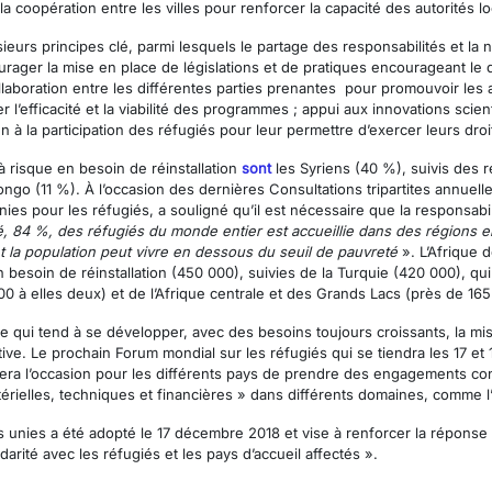
la coopération entre les villes pour renforcer la capacité des autorités l
ieurs principes clé, parmi lesquels le partage des responsabilités et la 
courager la mise en place de législations et de pratiques encourageant le 
llaboration entre les différentes parties prenantes pour promouvoir les a
er l’efficacité et la viabilité des programmes ; appui aux innovations sci
n à la participation des réfugiés pour leur permettre d’exercer leurs dro
à risque en besoin de réinstallation
sont
les Syriens (40 %), suivis des 
go (11 %). À l’occasion des dernières Consultations tripartites annuelle
es pour les réfugiés, a souligné qu’il est nécessaire que la responsabi
té, 84 %, des réfugiés du monde entier est accueillie dans des régions
la population peut vivre en dessous du seuil de pauvreté
». L’Afrique d
soin de réinstallation (450 000), suivies de la Turquie (420 000), qui 
0 à elles deux) et de l’Afrique centrale et des Grands Lacs (près de 165
sme qui tend à se développer, avec des besoins toujours croissants, la mis
ive. Le prochain Forum mondial sur les réfugiés qui se tiendra les 17 
 sera l’occasion pour les différents pays de prendre des engagements co
térielles, techniques et financières » dans différents domaines, comme l’
s unies a été adopté le 17 décembre 2018 et vise à renforcer la répons
darité avec les réfugiés et les pays d’accueil affectés ».