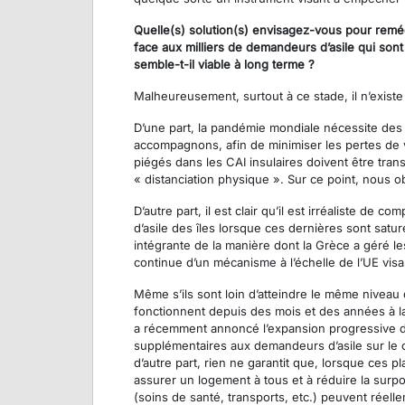
Quelle(s) solution(s) envisagez-vous pour reméd
face aux milliers de demandeurs d’asile qui son
semble-t-il viable à long terme ?
Malheureusement, surtout à ce stade, il n’existe 
D’une part, la pandémie mondiale nécessite des
accompagnons, afin de minimiser les pertes de v
piégés dans les CAI insulaires doivent être tra
« distanciation physique ». Sur ce point, nous ob
D’autre part, il est clair qu’il est irréaliste de
d’asile des îles lorsque ces dernières sont satur
intégrante de la manière dont la Grèce a géré le
continue d’un mécanisme à l’échelle de l’UE visan
Même s’ils sont loin d’atteindre le même niveau
fonctionnent depuis des mois et des années à la l
a récemment annoncé l’expansion progressive d
supplémentaires aux demandeurs d’asile sur le co
d’autre part, rien ne garantit que, lorsque ces p
assurer un logement à tous et à réduire la surpo
(soins de santé, transports, etc.) peuvent réell