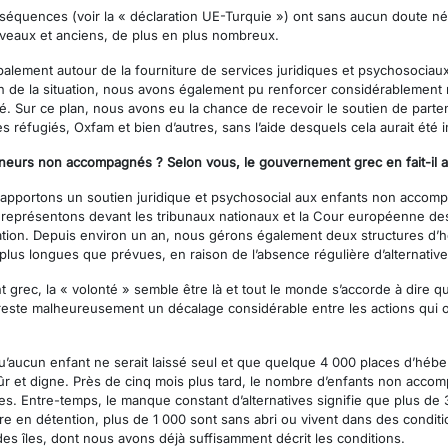
onséquences (voir la « déclaration UE-Turquie ») ont sans aucun doute néc
veaux et anciens, de plus en plus nombreux.
cipalement autour de la fourniture de services juridiques et psychosocia
ion de la situation, nous avons également pu renforcer considérablement n
té. Sur ce plan, nous avons eu la chance de recevoir le soutien de parte
s réfugiés, Oxfam et bien d’autres, sans l’aide desquels cela aurait été 
urs non accompagnés ? Selon vous, le gouvernement grec en fait-il a
s apportons un soutien juridique et psychosocial aux enfants non accom
s représentons devant les tribunaux nationaux et la Cour européenne de
gration. Depuis environ un an, nous gérons également deux structures d
plus longues que prévues, en raison de l’absence régulière d’alternative
grec, la « volonté » semble être là et tout le monde s’accorde à dire 
il reste malheureusement un décalage considérable entre les actions qui 
é qu’aucun enfant ne serait laissé seul et que quelque 4 000 places d’hé
ûr et digne. Près de cinq mois plus tard, le nombre d’enfants non acc
es. Entre-temps, le manque constant d’alternatives signifie que plus 
ire en détention, plus de 1 000 sont sans abri ou vivent dans des condit
es îles, dont nous avons déjà suffisamment décrit les conditions.