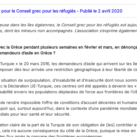
ur le Conseil grec pour les réfugiés - Publié le 2 avril 2020
euse dans les îles égéennes, le Conseil grec pour les réfugiés est aujo
s, dont les mineurs non accompagnés. L’association s’exprime également 
ec la Grèce pendant plusieurs semaines en février et mars, en dénonçan
emandeurs d’asile en Grèce ?
urquie » le 20 mars 2016, les demandeurs d’asile qui arrivent sur les îl
poser dès leur arrivée une restriction géographique à leur liberté de circ
 situation de surpopulation, d’insalubrité et d’insécurité dont nous so
 Avec la Déclaration UE-Turquie, ces centres ont été appelés à devenir le
sabilité envers les populations déplacées de force aux frontières de l’UE
de rendre impossible l’offre de conditions d’accueil décentes et humaines
spoir qui, surtout aujourd’hui, dans le contexte d’une pandémie mondia
iats pour leur santé et leur sécurité.
tion claire de la part de la Turquie de son obligation de [les] contrôler 
t, cela n’a aucune conséquence du côté de la Grèce, puisque la mise en 
les flux après le passage des frontières européennes.