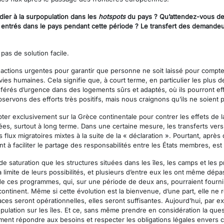
ier à la surpopulation dans les
hotspots
du pays ? Qu’attendez-vous de
t entrés dans le pays pendant cette période ? Le transfert des demandeur
pas de solution facile.
 actions urgentes pour garantir que personne ne soit laissé pour compt
ies humaines. Cela signifie que, à court terme, en particulier les plus
nsférés d’urgence dans des logements sûrs et adaptés, où ils pourront ef
servons des efforts très positifs, mais nous craignons qu’ils ne soient p
 compter exclusivement sur la Grèce continentale pour contrer les effets d
ées, surtout à long terme. Dans une certaine mesure, les transferts vers 
s flux migratoires mixtes à la suite de la « déclaration ». Pourtant, apr
t à faciliter le partage des responsabilités entre les États membres, est 
 de saturation que les structures situées dans les îles, les camps et le
imite de leurs possibilités, et plusieurs d’entre eux les ont même dépass
e ces programmes, qui, sur une période de deux ans, pourraient fourn
ntinent. Même si cette évolution est la bienvenue, d’une part, elle ne r
laces seront opérationnelles, elles seront suffisantes. Aujourd’hui, par ex
pulation sur les îles. Et ce, sans même prendre en considération la ques
ement répondre aux besoins et respecter les obligations légales envers ce