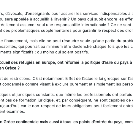
, d’avocats, d’enseignants pour assurer les services indispensables à la f
 sera appelée à accueillir à l’avenir ? Un pays qui subit encore les effe
il réellement assumer seul une responsabilité internationale ? Ce ne son
nt des problématiques supplémentaires pour garantir le respect des dro
 financement, mais elle ne peut résoudre seule qu’une partie du prob
nsabilités, qui pourrait au minimum être déclenché chaque fois que les
ts significatifs ; du moins qui soient positifs.
ccueil des réfugiés en Europe, ont réformé la politique d’asile du pays à
en Grèce ?
t de restrictions. C’est notamment l’effet de l’actuelle loi grecque sur l
nt condamnée comme visant à exclure purement et simplement les person
ques et juridiques constants, que même les professionnels ont parfois 
ont pas de formation juridique, et, par conséquent, ne sont capables de 
ujourd’hui, car le non-respect de leurs obligations peut facilement entra
ient examinés.
 en Grèce continentale mais aussi à tous les points d’entrée du pays, c