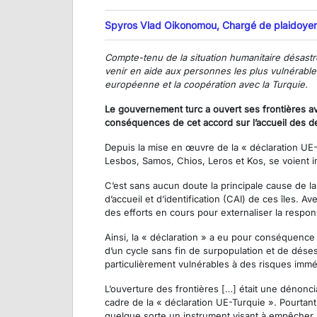
Spyros Vlad Oikonomou, Chargé de plaidoyer po
Compte-tenu de la situation humanitaire désastr
venir en aide aux personnes les plus vulnérable
européenne et la coopération avec la Turquie.
Le gouvernement turc a ouvert ses frontières av
conséquences de cet accord sur l’accueil des d
Depuis la mise en œuvre de la « déclaration UE-T
Lesbos, Samos, Chios, Leros et Kos, se voient im
C’est sans aucun doute la principale cause de la
d’accueil et d’identification (CAI) de ces îles.
des efforts en cours pour externaliser la respon
Ainsi, la « déclaration » a eu pour conséquence 
d’un cycle sans fin de surpopulation et de dése
particulièrement vulnérables à des risques imméd
L’ouverture des frontières […] était une dénoncia
cadre de la « déclaration UE-Turquie ». Pourtan
quelque sorte un instrument visant à empêcher 