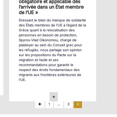
obligatoire et applicable dès
l’arrivée dans un État membre
de l’UE »
Dressant le bilan du manque de solidarité
des États membres de l’UE à l’égard de la
Grèce quant à la relocalisation des
personnes en besoin de protection,
Spyros-Vlad Oikonomou, chargé de
plaidoyer au sein du Conseil grec pour
les réfugiés, nous partage son opinion
sur les propositions du Pacte sur la
migration et l’asile et ses
recommandations pour garantir le
respect des droits fondamentaux des
migrants aux frontières extérieures de
l’UE.
+
Pagination
Previous
1
…
3
4
Page
des