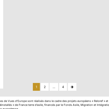
Pagination
Next
1
2
…
4
Page
des
cles de Vues d’Europe sont réalisés dans le cadre des projets européens « Reloref » et
publications
installés » de France terre d’asile, financés par le Fonds Asile, Migration et Intégrat
on européenne.