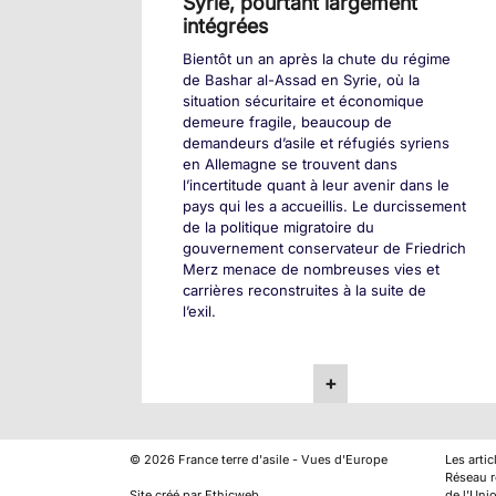
Syrie, pourtant largement
intégrées
Bientôt un an après la chute du régime
de Bashar al-Assad en Syrie, où la
situation sécuritaire et économique
demeure fragile, beaucoup de
demandeurs d’asile et réfugiés syriens
en Allemagne se trouvent dans
l’incertitude quant à leur avenir dans le
pays qui les a accueillis. Le durcissement
de la politique migratoire du
gouvernement conservateur de Friedrich
Merz menace de nombreuses vies et
carrières reconstruites à la suite de
l’exil.
+
©
2026
France terre d'asile - Vues d'Europe
Les arti
Réseau ré
Site créé par Ethicweb
de l’Uni