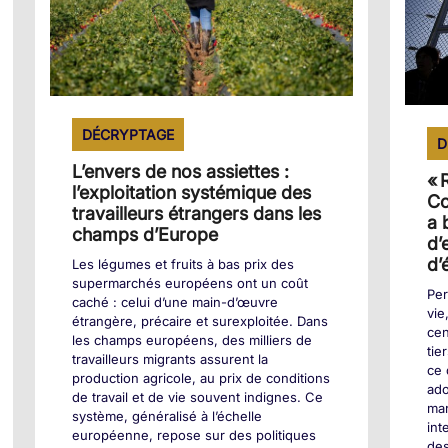
DÉCRYPTAGE
D
L’envers de nos assiettes :
« 
l’exploitation systémique des
Co
travailleurs étrangers dans les
a 
champs d’Europe
d’
d’
Les légumes et fruits à bas prix des
supermarchés européens ont un coût
Per
caché : celui d’une main-d’œuvre
vie
étrangère, précaire et surexploitée. Dans
cen
les champs européens, des milliers de
tie
travailleurs migrants assurent la
ce 
production agricole, au prix de conditions
ado
de travail et de vie souvent indignes. Ce
mar
système, généralisé à l’échelle
int
européenne, repose sur des politiques
des