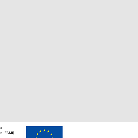
 «
ion (FAMI)