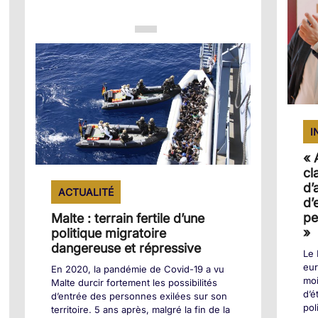
+
I
« 
cl
d’
ACTUALITÉ
d’
pe
Malte : terrain fertile d’une
»
politique migratoire
dangereuse et répressive
Le
eur
En 2020, la pandémie de Covid-19 a vu
moi
Malte durcir fortement les possibilités
d’é
d’entrée des personnes exilées sur son
pol
territoire. 5 ans après, malgré la fin de la