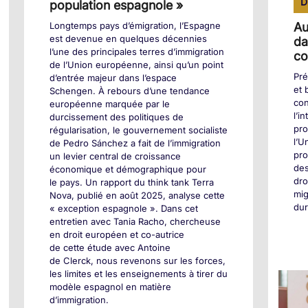
D
population espagnole »
Longtemps pays d’émigration, l’Espagne
Au
est devenue en quelques décennies
da
l’une des principales terres d’immigration
co
de l’Union européenne, ainsi qu’un point
Pré
d’entrée majeur dans l’espace
et 
Schengen. À rebours d’une tendance
con
européenne marquée par le
l’i
durcissement des politiques de
pro
régularisation, le gouvernement socialiste
l’U
de Pedro Sánchez a fait de l’immigration
pro
un levier central de croissance
des
économique et démographique pour
dr
le pays. Un rapport du think tank Terra
mig
Nova, publié en août 2025, analyse cette
dur
« exception espagnole ». Dans cet
entretien avec Tania Racho, chercheuse
en droit européen et co-autrice
de cette étude avec Antoine
de Clerck, nous revenons sur les forces,
les limites et les enseignements à tirer du
modèle espagnol en matière
d’immigration.