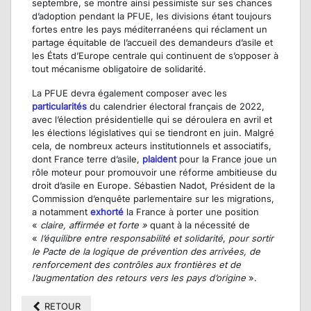
septembre, se montre ainsi pessimiste sur ses chances
d’adoption pendant la PFUE, les divisions étant toujours
fortes entre les pays méditerranéens qui réclament un
partage équitable de l’accueil des demandeurs d’asile et
les États d’Europe centrale qui continuent de s’opposer à
tout mécanisme obligatoire de solidarité.
La PFUE devra également composer avec les
particularités
du calendrier électoral français de 2022,
avec l’élection présidentielle qui se déroulera en avril et
les élections législatives qui se tiendront en juin. Malgré
cela, de nombreux acteurs institutionnels et associatifs,
dont France terre d’asile,
plaident
pour la France joue un
rôle moteur pour promouvoir une réforme ambitieuse du
droit d’asile en Europe. Sébastien Nadot, Président de la
Commission d’enquête parlementaire sur les migrations,
a notamment
exhorté
la France à porter une position
«
claire, affirmée et forte »
quant à la nécessité de
«
l’équilibre entre responsabilité et solidarité
,
pour sortir
le Pacte de la logique de prévention des
arrivées, de
renforcement des contrôles aux frontières et de
l’augmentation des retours vers les pays d’origine
».
RETOUR