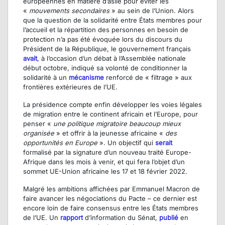
européennes en matière d’asile pour éviter les
«
mouvements secondaires
» au sein de l’Union. Alors
que la question de la solidarité entre États membres pour
l’accueil et la répartition des personnes en besoin de
protection n’a pas été évoquée lors du discours du
Président de la République, le gouvernement français
avait
, à l’occasion d’un débat à l’Assemblée nationale
début octobre, indiqué sa volonté de conditionner la
solidarité à un
mécanisme
renforcé de « filtrage » aux
frontières extérieures de l’UE.
La présidence compte enfin développer les voies légales
de migration entre le continent africain et l’Europe, pour
penser «
une politique migratoire beaucoup mieux
organisée
» et offrir à la jeunesse africaine «
des
opportunités en Europe
». Un objectif qui
serait
formalisé par la signature d’un nouveau traité Europe-
Afrique dans les mois à venir, et qui fera l’objet d’un
sommet UE-Union africaine les 17 et 18 février 2022.
Malgré les ambitions affichées par Emmanuel Macron de
faire avancer les négociations du Pacte – ce dernier est
encore loin de faire consensus entre les États membres
de l’UE. Un
rapport
d’information du Sénat,
publié
en