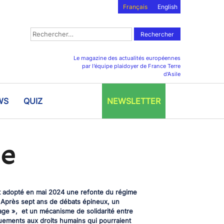
Français
English
Rechercher :
Le magazine des actualités européennes
par l’équipe plaidoyer de France Terre
d’Asile
WS
QUIZ
NEWSLETTER
le
nt adopté en mai 2024 une refonte du régime
. Après sept ans de débats épineux, un
rage », et un mécanisme de solidarité entre
uements aux droits humains qui pourraient