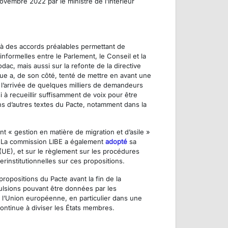
ovembre 2022 par le ministre de l’Intérieur
à des accords préalables permettant de
informelles entre le Parlement, le Conseil et la
c, mais aussi sur la refonte de la directive
èque a, de son côté, tenté de mettre en avant une
de l’arrivée de quelques milliers de demandeurs
i à recueillir suffisamment de voix pour être
dans d’autres textes du Pacte, notamment dans la
t « gestion en matière de migration et d’asile »
s. La commission LIBE a également
adopté
sa
(UE), et sur le règlement sur les procédures
rinstitutionnelles sur ces propositions.
ropositions du Pacte avant la fin de la
ulsions pouvant être données par les
 l’Union européenne, en particulier dans une
continue à diviser les États membres.