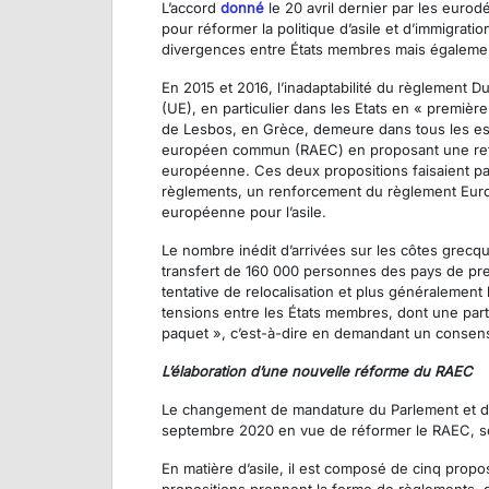
L’accord
donné
le 20 avril dernier par les eurod
pour réformer la politique d’asile et d’immigrat
divergences entre États membres mais également
En 2015 et 2016, l’inadaptabilité du règlement 
(UE), en particulier dans les Etats en « première
de Lesbos, en Grèce, demeure dans tous les es
européen commun (RAEC) en proposant une refonte
européenne. Ces deux propositions faisaient part
règlements, un renforcement du règlement Eurod
européenne pour l’asile.
Le nombre inédit d’arrivées sur les côtes grecqu
transfert de 160 000 personnes des pays de pre
tentative de relocalisation et plus généralement
tensions entre les États membres, dont une part
paquet », c’est-à-dire en demandant un consensu
L’élaboration d’une nouvelle réforme du RAEC
Le changement de mandature du Parlement et de 
septembre 2020 en vue de réformer le RAEC, sou
En matière d’asile, il est composé de cinq propos