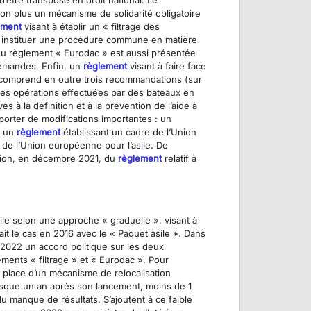
’être transposé en droit national. Le
, non plus un mécanisme de solidarité obligatoire
ement
visant à établir un « filtrage des
 instituer une procédure commune en matière
u règlement « Eurodac » est aussi présentée
demandes. Enfin, un
règlement
visant à faire face
te comprend en outre trois recommandations (sur
es opérations effectuées par des bateaux en
 à la définition et à la prévention de l’aide à
pporter de modifications importantes : un
, un
règlement
établissant un cadre de l’Union
 de l’Union européenne pour l’asile. De
ption, en décembre 2021, du
règlement
relatif à
sile selon une approche « graduelle », visant à
ait le cas en 2016 avec le « Paquet asile ». Dans
n 2022 un accord politique sur les deux
ements « filtrage » et « Eurodac ». Pour
 place d’un mécanisme de relocalisation
Presque un an après son lancement, moins de 1
 manque de résultats. S’ajoutent à ce faible