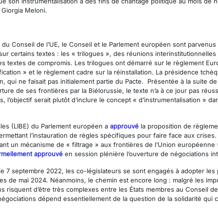
ue son instrumentalisation à des fins de chantage politique au mois de n
 Giorgia Meloni.
u Conseil de l’UE, le Conseil et le Parlement européen sont parvenus 
certains textes : les « trilogues », des réunions interinstitutionnelles 
textes de compromis. Les trilogues ont démarré sur le règlement Euroda
ification » et le règlement cadre sur la réinstallation. La présidence tch
n, qui ne faisait pas initialement partie du Pacte. Présentée à la suite 
ure de ses frontières par la Biélorussie, le texte n’a à ce jour pas réuss
 l’objectif serait plutôt d’inclure le concept « d’instrumentalisation » 
iles (LIBE) du Parlement européen a
approuvé
la proposition de règlemen
rmettant l’instauration de règles spécifiques pour faire face aux crise
ssant un mécanisme de « filtrage » aux frontières de l’Union européenne 
rmellement approuvé
en session plénière l’ouverture de négociations inte
le 7 septembre 2022, les co-législateurs se sont engagés à adopter les p
nnes de mai 2024. Néanmoins, le chemin est encore long : malgré les imp
s risquent d’être très complexes entre les États membres au Conseil de
égociations dépend essentiellement de la question de la solidarité qui 