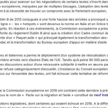
éputés pour avancer sur les négociations de certains textes s’inscrit da
ion européenne, marquées par de multiples blocages. L’adoption des textes 
 à la nécessité de trouver un compromis avec le Parlement européen, co
Dublin III de 2013 conjuguée à une forte hausse des arrivées a provoqué 
 ligne » : les « hotspots » sont devenus la norme en Italie et en Grèce t
prits. En réaction à ces événements, la Commission européenne a prése
 du règlement Dublin III ainsi que la création d’un Cadre commun de ré
ie d’un « Paquet asile » qui prévoyait également la transformation des d
ac et la transformation du Bureau européen d’appui en matière d’asile 
es et italiennes a permis le déploiement d’un système de relocalisation o
mière arrivée vers d’autres États de l’UE. Tandis qu’à peine 90 000 pe
 les discussions autour d’une nécessaire solidarité à mettre en œuvre pa
ie refuse catégoriquement d’accueillir. L’insistance du Conseil européen
s sur l’ensemble des textes, ont fait échouer cette tentative de réform
la Commission européenne en 2019 ont contraint cette dernière à prés
s le nom de « Pacte sur la migration et l’asile » constitué de
neuf ins
itions législatives, dont certaines qui avaient échoué en 2016. A la diff