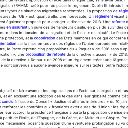
nc de textes d’application directe dans chaque État, sans avoir besoin d
a migration (RAMM), créé pour remplacer le règlement Dublin III, introduit
érents types de situations migratoires rencontrées. La proposition de
règl
rieures de l’UE » est, quant à elle, une nouveauté. Un
règlement
visant à
, est également proposé pour abroger la directive de 2013. Une
refonte
d
ques
en assurant
un suivi des demandeurs d’asile, en plus du suivi des 
jeure dans le domaine de la migration et de l’asile » est ajouté. Le Pac
ne protection, et la
coopération
des Etats membres en ce qui concerne l
rientation
sur la mise en œuvre des règles de l’Union européenne relatives
 outre, le Pacte reprend cinq propositions du « Paquet » de 2016 sans y a
fication », une
proposition de refonte
de la directive « accueil » de 2013
e
de la directive « Retour » de 2008 et un règlement créant une l’Agence
ne sont parvenus à aucune avancée majeure sur les textes outre l’ado
bjectif de faire avancer les négociations du Pacte sur la migration et l’a
te, et en excluant une adoption des textes dans leur globalité comme c’ét
t conclu
à l’issue du Conseil « Justice et affaires intérieures » du 10 jui
 renforcer les contrôles aux frontières extérieures de l’Union : les règl
 leur accord, la présidence française a porté la proposition de mise en
 partir de l’Italie, de l’Espagne, de la Grèce, de Malte et de Chypre. 
ce mécanisme, posant la question d’une éventuelle prolongation au vu du