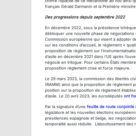
chiffre l’opacité de ce mécanisme
ad hoc
ainsi q
français Gérald Darmanin et la Première ministre
Des progressions depuis septembre 2022
En décembre 2022, sous la présidence tchèque d
débloquer une nouvelle phase de négociations sur 
Commission européenne qui visent à adopter des 
sur les conditions d’accueil, le règlement « qual
proposition de règlement sur l’instrumentalisatio
d’asile en décembre 2021 dans l’UE après l’ouvert
négocié en trilogue. Pour certains États membres,
proposition règlement crise et force majeure.
Le 29 mars 2023, la commission des libertés civ
(RAMM) ainsi que la proposition de règlement pe
position sur la proposition de règlement établi
d’asile. Le 20 avril 2023, les eurodéputés
ont fo
Par la signature d’une
feuille de route conjointe
législature et les nouvelles élections europée
présidences espagnole et belge, les négociation
temporalité aussi réduite. L’aboutissement des n