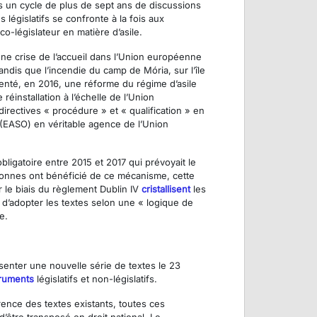
ns un cycle de plus de sept ans de discussions
législatifs se confronte à la fois aux
-législateur en matière d’asile.
une crise de l’accueil dans l’Union européenne
andis que l’incendie du camp de Mória, sur l’île
nté, en 2016, une réforme du régime d’asile
installation à l’échelle de l’Union
irectives « procédure » et « qualification » en
(EASO) en véritable agence de l’Union
bligatoire entre 2015 et 2017 qui prévoyait le
rsonnes ont bénéficié de ce mécanisme, cette
r le biais du règlement Dublin IV
cristallisent
les
 d’adopter les textes selon une « logique de
e.
enter une nouvelle série de textes le 23
truments
législatifs et non-législatifs.
érence des textes existants, toutes ces