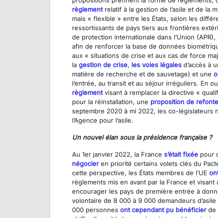
propositions prennent la forme de règlements, do
règlement
relatif à la gestion de l’asile et de l
mais « flexible » entre les États, selon les diff
ressortissants de pays tiers aux frontières exté
de protection internationale dans l’Union (APR)
afin de renforcer la base de données biométri
aux « situations de crise et aux cas de force ma
la
gestion de crise
,
les voies légales
d’accès à u
matière de recherche et de sauvetage) et une
o
l’entrée, au transit et au séjour irréguliers. En
règlement
visant à remplacer la directive « quali
pour la réinstallation, une
proposition de refont
septembre 2020 à mi 2022, les co-législateurs 
l’Agence pour l’asile.
Un nouvel élan sous la présidence française ?
Au 1er janvier 2022, la France
s’était fixée
pour o
négocier
en priorité certains volets clés du Pac
cette perspective, les États membres de l’UE
on
règlements mis en avant par la France et visant à
encourager les pays de première entrée à donner
volontaire de 8 000 à 9 000 demandeurs d’asile à
000 personnes
ont cependant pu bénéficier
de 