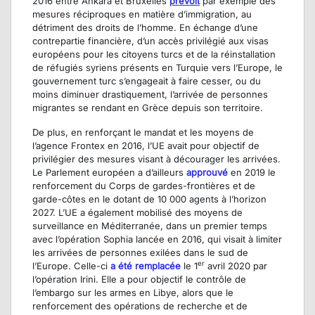
2016 entre Ankara et Bruxelles
prévo
it
par exemple des
mesures réciproques en matière d’immigration, au
détriment des droits de l’homme. En échange d’une
contrepartie financière, d’un accès privilégié aux visas
européens pour les citoyens turcs et de la réinstallation
de réfugiés syriens présents en Turquie vers l’Europe, le
gouvernement turc s’engageait à faire cesser, ou du
moins diminuer drastiquement, l’arrivée de personnes
migrantes se rendant en Grèce depuis son territoire.
De plus, en renforçant le mandat et les moyens de
l’agence Frontex en 2016, l’UE avait pour objectif de
privilégier des mesures visant à décourager les arrivées.
Le Parlement européen a d’ailleurs
approuvé
en 2019 le
renforcement du Corps de gardes-frontières et de
garde-côtes en le dotant de 10 000 agents à l’horizon
2027. L’UE a également mobilisé des moyens de
surveillance en Méditerranée, dans un premier temps
avec l’opération Sophia lancée en 2016, qui visait à limiter
les arrivées de personnes exilées dans le sud de
er
l’Europe. Celle-ci
a été remplacée
le 1
avril 2020 par
l’opération Irini. Elle a pour objectif le contrôle de
l’embargo sur les armes en Libye, alors que le
renforcement des opérations de recherche et de