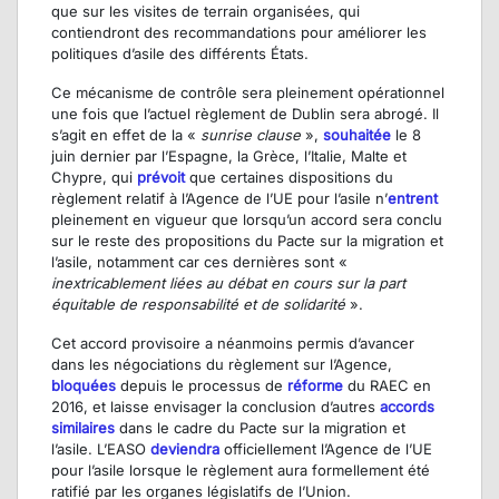
que sur les visites de terrain organisées, qui
contiendront des recommandations pour améliorer les
politiques d’asile des différents États.
Ce mécanisme de contrôle sera pleinement opérationnel
une fois que l’actuel règlement de Dublin sera abrogé. Il
s’agit en effet de la «
sunrise clause
»,
souhaitée
le 8
juin dernier par l’Espagne, la Grèce, l’Italie, Malte et
Chypre, qui
prévoit
que certaines dispositions du
règlement relatif à l’Agence de l’UE pour l’asile n’
entrent
pleinement en vigueur que lorsqu’un accord sera conclu
sur le reste des propositions du Pacte sur la migration et
l’asile, notamment car ces dernières sont «
inextricablement liées au débat en cours sur la part
équitable de responsabilité et de solidarité
».
Cet accord provisoire a néanmoins permis d’avancer
dans les négociations du règlement sur l’Agence,
bloquées
depuis le processus de
réforme
du RAEC en
2016, et laisse envisager la conclusion d’autres
accords
similaires
dans le cadre du Pacte sur la migration et
l’asile. L’EASO
deviendra
officiellement l’Agence de l’UE
pour l’asile lorsque le règlement aura formellement été
ratifié par les organes législatifs de l’Union.