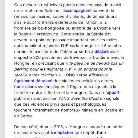
Ces mesures restrictives prises dans les pays de transit
de la route des Balkans s’
accompagnent
souvent de
renvois sommaires, souvent violents, de demandeurs
d’asile aux frontières extérieures de l’Union, à la
frontière serbo-hongroise ou
encore
de la Croatie vers
la Bosnie-Herzégovine. Cette année, la Serbie est
devenu un point de passage important pour les exilés
qui souhaitent rejoindre l’UE
via
la Hongrie. Le 5 octobre
dernier, le ministère de l’Intérieur serbe
a déclaré
avoir
empêché 200 personnes de traverser la frontière avec la
Hongrie, en précisant que «
le
pays ne deviendra pas un
parking pour les migrants »
, ni
« un endroit pour la
racaille et les criminels
». L’ONG serbe
Klikaktiv
a
également dénoncé
des violences policières et des
humiliations
systématiques à l’égard des migrants à la
frontière entre la Serbie et la Hongrie. Dans un
rapport
publié en août dernier, l’ONG
Save the Children
signale
que ces violences physiques et psychologiques
touchent notamment de nombreux mineurs en Bosnie et
en Serbie.
De son côté, depuis 2015, la Hongrie a adopté une série
de mesures visant
à empêcher
tout dépôt d’une