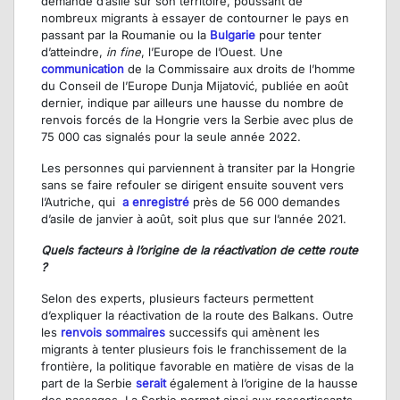
demande d’asile sur son territoire, poussant de
nombreux migrants à essayer de contourner le pays en
passant par la Roumanie ou la
Bulgarie
pour tenter
d’atteindre,
in fine
, l’Europe de l’Ouest. Une
communication
de la Commissaire aux droits de l’homme
du Conseil de l’Europe Dunja Mijatović, publiée en août
dernier, indique par ailleurs une hausse du nombre de
renvois forcés de la Hongrie vers la Serbie avec plus de
75 000 cas signalés pour la seule année 2022.
Les personnes qui parviennent à transiter par la Hongrie
sans se faire refouler se dirigent ensuite souvent vers
l’Autriche, qui
a enregistré
près de 56 000 demandes
d’asile de janvier à août, soit plus que sur l’année 2021.
Quels facteurs à l’origine de la réactivation de cette route
?
Selon des experts, plusieurs facteurs permettent
d’expliquer la réactivation de la route des Balkans. Outre
les
renvois sommaires
successifs qui amènent les
migrants à tenter plusieurs fois le franchissement de la
frontière, la politique favorable en matière de visas de la
part de la Serbie
serait
également à l’origine de la hausse
des passages. La Serbie permet ainsi aux ressortissants