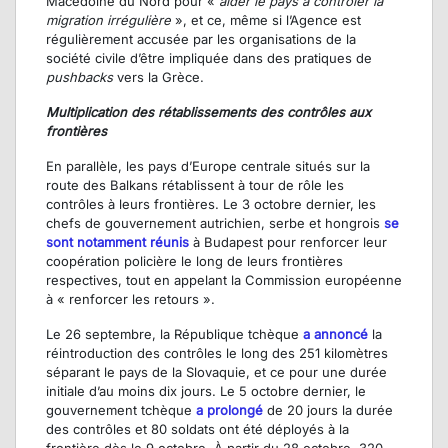
Macédoine du Nord pour «
aider le pays à contrôler la
migration irrégulière
», et ce, même si l’Agence est
régulièrement accusée par les organisations de la
société civile d’être impliquée dans des pratiques de
pushbacks
vers la Grèce.
Multiplication des rétablissements des contrôles aux
frontières
En parallèle, les pays d’Europe centrale situés sur la
route des Balkans rétablissent à tour de rôle les
contrôles à leurs frontières. Le 3 octobre dernier, les
chefs de gouvernement autrichien, serbe et hongrois
se
sont notamment réunis
à Budapest pour renforcer leur
coopération policière le long de leurs frontières
respectives, tout en appelant la Commission européenne
à « renforcer les retours ».
Le 26 septembre, la République tchèque
a annoncé
la
réintroduction des contrôles le long des 251 kilomètres
séparant le pays de la Slovaquie, et ce pour une durée
initiale d’au moins dix jours. Le 5 octobre dernier, le
gouvernement tchèque
a prolongé
de 20 jours la durée
des contrôles et 80 soldats ont été déployés à la
frontière dès le 9 octobre. À partir du 28 octobre, 320