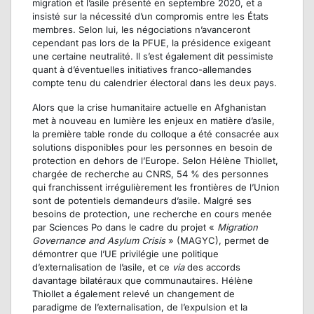
migration et l’asile présenté en septembre 2020, et a
insisté sur la nécessité d’un compromis entre les États
membres. Selon lui, les négociations n’avanceront
cependant pas lors de la PFUE, la présidence exigeant
une certaine neutralité. Il s’est également dit pessimiste
quant à d’éventuelles initiatives franco-allemandes
compte tenu du calendrier électoral dans les deux pays.
Alors que la crise humanitaire actuelle en Afghanistan
met à nouveau en lumière les enjeux en matière d’asile,
la première table ronde du colloque a été consacrée aux
solutions disponibles pour les personnes en besoin de
protection en dehors de l’Europe. Selon Hélène Thiollet,
chargée de recherche au CNRS, 54 % des personnes
qui franchissent irrégulièrement les frontières de l’Union
sont de potentiels demandeurs d’asile. Malgré ses
besoins de protection, une recherche en cours menée
par Sciences Po dans le cadre du projet «
Migration
Governance and Asylum Crisis
» (MAGYC), permet de
démontrer que l’UE privilégie une politique
d’externalisation de l’asile, et ce
via
des accords
davantage bilatéraux que communautaires. Hélène
Thiollet a également relevé un changement de
paradigme de l’externalisation, de l’expulsion et la