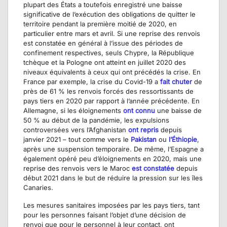
plupart des États a toutefois enregistré une baisse
significative de l’exécution des obligations de quitter le
territoire pendant la première moitié de 2020, en
particulier entre mars et avril. Si une reprise des renvois
est constatée en général à l’issue des périodes de
confinement respectives, seuls Chypre, la République
tchèque et la Pologne ont atteint en juillet 2020 des
niveaux équivalents à ceux qui ont précédés la crise. En
France par exemple, la crise du Covid-19 a
fait chuter
de
près de 61 % les renvois forcés des ressortissants de
pays tiers en 2020 par rapport à l’année précédente. En
Allemagne, si les éloignements
ont connu
une baisse de
50 % au début de la pandémie, les expulsions
controversées vers l’Afghanistan
ont repris
depuis
janvier 2021 – tout comme vers le
Pakistan
ou
l’Éthiopie
,
après une suspension temporaire. De même, l’Espagne a
également opéré peu d’éloignements en 2020, mais une
reprise des renvois vers le Maroc
est constatée
depuis
début 2021 dans le but de réduire la pression sur les îles
Canaries.
Les mesures sanitaires imposées par les pays tiers, tant
pour les personnes faisant l’objet d’une décision de
renvoi que pour le personnel à leur contact, ont