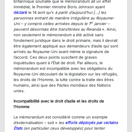
britannique souhaite que le mémorandum ait un effet
immédiat, le Premier ministre Boris Johnson ayant
déclaré
le 14 avril qu’«
à partir d’aujourd’hui […] les
personnes entrant de manière irrégulière au Royaume-
er
Uni – y compris celles arrivées depuis le 1
janvier –
peuvent désormais être transférées au Rwanda
». Ainsi,
non seulement le mémorandum a été activé sans
fondement juridique dans le droit primaire, mais il devrait
être également appliqué aux demandeurs d’asile qui sont
arrivés au Royaume-Uni avant même la signature de
l’accord. Ces deux points suscitent de graves
inquiétudes quant à l’État de droit. Par ailleurs, le
mémorandum est incompatible avec les obligations du
Royaume-Uni découlant de la législation sur les réfugiés,
les droits de l’Homme, la lutte contre la traite des êtres
humains, ainsi que des Pactes mondiaux des Nations
unies.
Incompatibilité avec le droit d’asile et les droits de
l’Homme
Le mémorandum est considéré comme un exemple
d’externalisation – soit «
les
efforts déployés par certains
États
(en particulier ceux développés) pour tenter