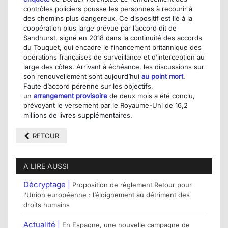
contrôles
policiers
pousse le
s
personnes à
recourir à
des
chemins
plus dangereu
x
.
Ce dispositif est lié à la
coopération plus large prévue par l’accord dit de
Sandhurst,
signé
en 2018 dans la continuité des accords
du Touquet,
qui encadre le financement britannique des
opérations françaises de surveillance et d’interception au
large des côtes.
Arrivant à échéance,
les
discussions
sur
son renouvellement
sont aujourd’hui
au point mort
.
F
aute d’accord pérenne
sur les objectifs
,
un
arrangement provisoire
de deux mois a été conclu,
prévoyant le versement par le Royaume-Uni de 16,2
millions de livres supplémentaires.
RETOUR
A LIRE AUSSI
Décryptage |
Proposition de règlement Retour pour
l’Union européenne : l’éloignement au détriment des
droits humains
Actualité |
En Espagne, une nouvelle campagne de