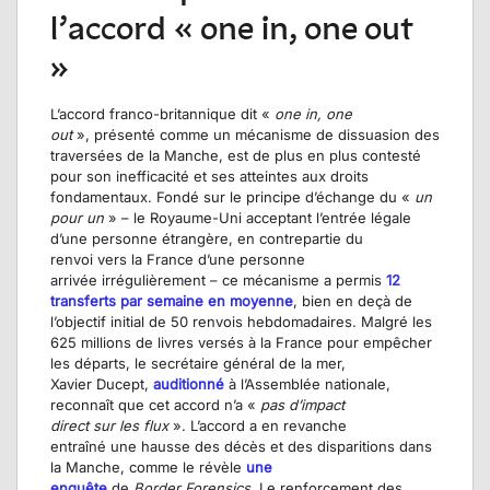
l’accord « one in, one out
»
L’accord franco-britannique
dit
«
one in, one
out
»
,
p
résenté comme un mécanisme de dissuasion des
traversées de la Manche, est de plus en plus contesté
pour son inefficacité et ses atteintes aux droits
fondamentaux.
Fondé sur le principe d’échange
du
«
un
pour un
»
–
le Royaume-Uni
acceptant l’entrée
l
égale
d’
une
personne
étrangère
,
en contre
partie
du
renvoi
vers la France
d’
une personne
arrivée
irrégulièrement –
ce mécanism
e
a pe
rmis
12
transferts par
semain
e
en moyenne
,
bien
en
deçà
de
l
’objectif initial
de
50
renvois
hebdomadaires.
Malgré les
625 millions de livre
s
versés
à la France pour empêcher
les départs,
l
e secrétaire général de la mer,
Xavier
Ducept
,
auditionné
à l’Assemblé
e n
ationale
,
reconnaît
que
cet accord n’a «
pas d’impact
direct
sur
les
flux
»
.
L’accord a en revanche
entraîné
une
hausse
des décès et des disparitions dans
la Manche, comme le r
évèle
une
enquête
de
Border
Forensics
.
Le renforcement des