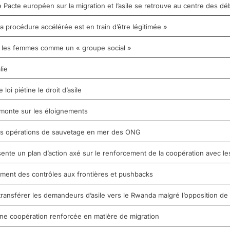
Pacte européen sur la migration et l’asile se retrouve au centre des dé
 la procédure accélérée est en train d’être légitimée »
it les femmes comme un « groupe social »
lie
oi piétine le droit d’asile
monte sur les éloignements
 les opérations de sauvetage en mer des ONG
sente un plan d’action axé sur le renforcement de la coopération avec les
ement des contrôles aux frontières et pushbacks
ransférer les demandeurs d’asile vers le Rwanda malgré l’opposition de
ne coopération renforcée en matière de migration