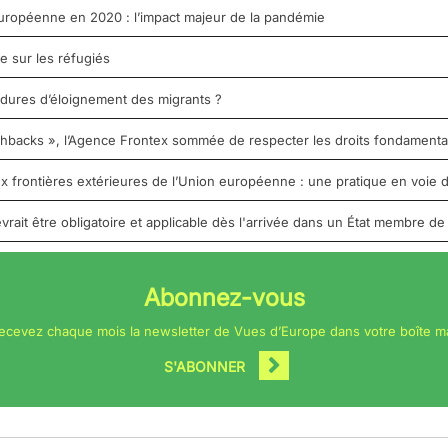
uropéenne en 2020 : l’impact majeur de la pandémie
e sur les réfugiés
édures d’éloignement des migrants ?
shbacks », l’Agence Frontex sommée de respecter les droits fondament
 frontières extérieures de l’Union européenne : une pratique en voie d
vrait être obligatoire et applicable dès l'arrivée dans un État membre de
Abonnez-vous
ecevez chaque mois la newsletter de Vues d’Europe dans votre boîte ma
S'ABONNER