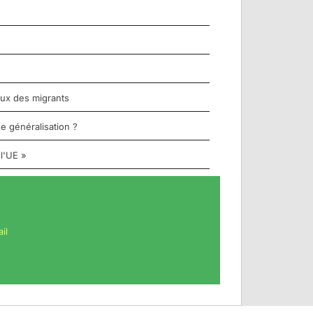
aux des migrants
e généralisation ?
 l'UE »
il