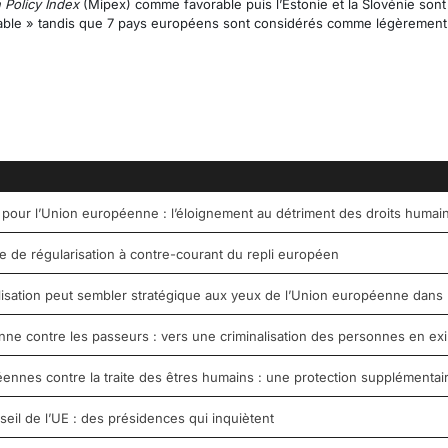
n Policy Index
(Mipex) comme favorable puis l’Estonie et la Slovénie so
orable » tandis que 7 pays européens sont considérés comme légèrement
 pour l’Union européenne : l’éloignement au détriment des droits humai
de régularisation à contre-courant du repli européen
tilisation peut sembler stratégique aux yeux de l’Union européenne dans 
e contre les passeurs : vers une criminalisation des personnes en exil 
nnes contre la traite des êtres humains : une protection supplémentai
seil de l’UE : des présidences qui inquiètent