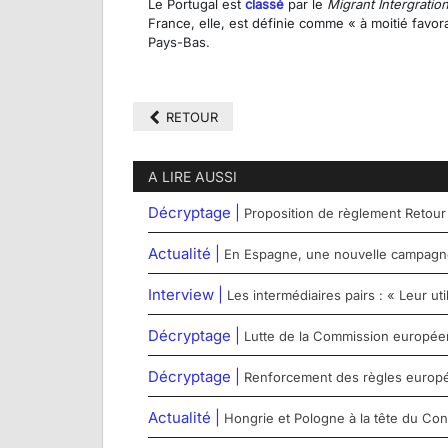
Le Portugal est
classé
par le
Migrant Intergratio
France, elle, est définie comme « à moitié fav
Pays-Bas.
RETOUR
A LIRE AUSSI
Décryptage |
Proposition de règlement Retour
Actualité |
En Espagne, une nouvelle campagne 
Interview |
Les intermédiaires pairs : « Leur u
Décryptage |
Lutte de la Commission européenn
Décryptage |
Renforcement des règles europée
Actualité |
Hongrie et Pologne à la tête du Con