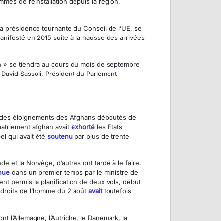
es de réinstallation depuis la région,
a présidence tournante du Conseil de l’UE, se
manifesté en 2015 suite à la hausse des arrivées
on » se tiendra au cours du mois de septembre
David Sassoli, Président du Parlement
on des éloignements des Afghans déboutés de
apatriement afghan avait
exhorté
les États
el qui avait été
soutenu
par plus de trente
de et la Norvège, d’autres ont tardé à le faire.
nue
dans un premier temps par le ministre de
t permis la planification de deux vols, début
 droits de l’homme du 2 août
avait
toutefois
t l’Allemagne, l’Autriche, le Danemark, la