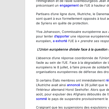
l’Immigration et de l’asile luxembourgeois Jean
préconisant un
engagement
de l’UE à hauteur d
Partisans d’une ligne dure, l’Autriche, le Danem
sont quant à eux formellement opposés à tout acc
de Syriens en quête de protection.
Ylva Johansson, Commissaire européenne aux Aff
pour tenter
d’apporter
une réponse européenne e
européen,
a exhorté
l’UE à «
prendre ses respon
L’Union européenne divisée face à la question
L’absence d’une réponse coordonnée de l’Union
l’asile au sein de l’UE. Face à la dégradation de
européens le 8 juillet, à faire preuve de solida
organisations européennes de défense des droit
Si certains États membres ont immédiatement
r
L’Autriche avait ainsi
annoncé
le 26 juillet que l
l’Intérieur allemand Horst Seehofer. Alors que 
août, pour expulser des Afghans déboutés de l’
sommé
le pays de suspendre provisoirement le 
Craignant que les suspensions des expulsions ver