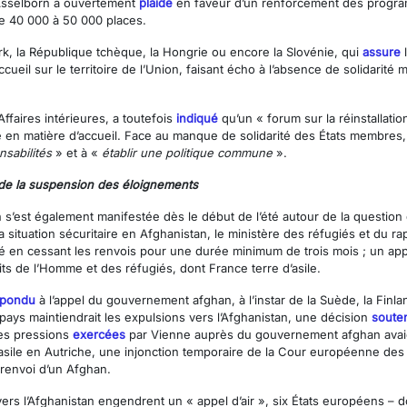
 Asselborn a ouvertement
plaidé
en faveur d’un renforcement des programm
e 40 000 à 50 000 places.
ark, la République tchèque, la Hongrie ou encore la Slovénie, qui
assure
l
ueil sur le territoire de l’Union, faisant écho à l’absence de solidarité 
aires intérieures, a toutefois
indiqué
qu’un « forum sur la réinstallati
n matière d’accueil. Face au manque de solidarité des États membres, 
sabilités
» et à «
établir une politique commune
».
 de la suspension des éloignements
 s’est également manifestée dès le début de l’été autour de la questi
 la situation sécuritaire en Afghanistan, le ministère des réfugiés et du r
rité en cessant les renvois pour une durée minimum de trois mois ; un app
s de l’Homme et des réfugiés, dont France terre d’asile.
épondu
à l’appel du gouvernement afghan, à l’instar de la Suède, la Finlan
e pays maintiendrait les expulsions vers l’Afghanistan, une décision
soute
des pressions
exercées
par Vienne auprès du gouvernement afghan avaien
asile en Autriche, une injonction temporaire de la Cour européenne des
renvoi d’un Afghan.
s l’Afghanistan engendrent un « appel d’air », six États européens – don