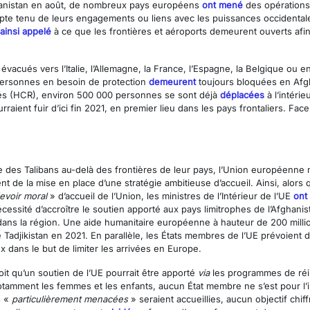
hanistan en août, de nombreux pays européens
ont mené
des opérations 
e tenu de leurs engagements ou liens avec les puissances occidentales.
 ainsi appelé
à ce que les frontières et aéroports demeurent ouverts afin
 évacués vers l’Italie, l’Allemagne, la France, l’Espagne, la Belgique ou 
 personnes en besoin de protection
demeurent
toujours bloquées en Afgh
iés (HCR), environ 500 000 personnes se sont déjà
déplacées
à l’intéri
ient fuir d’ici fin 2021, en premier lieu dans les pays frontaliers. Face 
e des Talibans au-delà des frontières de leur pays, l’Union européenne 
ent de la mise en place d’une stratégie ambitieuse d’accueil. Ainsi, alo
evoir moral
» d’accueil de l’Union, les ministres de l’Intérieur de l’UE
ont
nécessité d’accroître le soutien apporté aux pays limitrophes de l’Afgha
u dans la région. Une aide humanitaire européenne à hauteur de 200 mill
 le Tadjikistan en 2021. En parallèle, les États membres de l’UE prévoient 
x dans le but de limiter les arrivées en Europe.
it qu’un soutien de l’UE pourrait être apporté
via
les programmes de réin
notamment les femmes et les enfants, aucun État membre ne s’est pour l’i
s «
particulièrement menacées
» seraient accueillies, aucun objectif chif