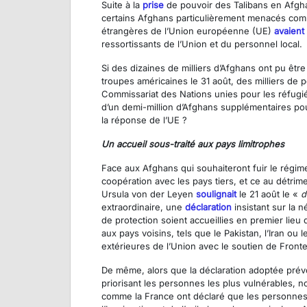
Suite à la
prise
de pouvoir des Talibans en Afg
certains Afghans particulièrement menacés compt
étrangères de l’Union européenne (UE)
avaient
ressortissants de l’Union et du personnel local.
Si des dizaines de milliers d’Afghans ont pu être
troupes américaines le 31 août, des milliers de
Commissariat des Nations unies pour les réfug
d’un demi-million d’Afghans supplémentaires pourra
la réponse de l’UE ?
Un accueil sous-traité aux pays limitrophes
Face aux Afghans qui souhaiteront fuir le régim
coopération avec les pays tiers, et ce au détrim
Ursula von der Leyen
soulignait
le 21 août le «
d
extraordinaire, une
déclaration
insistant sur la 
de protection soient accueillies en premier lie
aux pays voisins, tels que le Pakistan, l’Iran ou
extérieures de l’Union avec le soutien de Fronte
De même, alors que la déclaration adoptée prévo
priorisant les personnes les plus vulnérables, 
comme la France ont déclaré que les personne