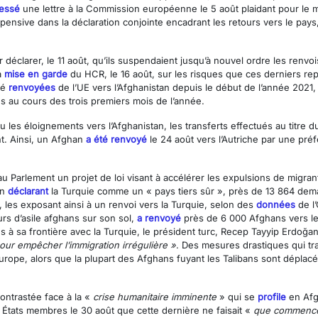
essé
une lettre à la Commission européenne le 5 août plaidant pour le m
pensive dans la déclaration conjointe encadrant les retours vers le pa
 déclarer, le 11 août, qu’ils suspendaient jusqu’à nouvel ordre les renvois
a
mise en garde
du HCR, le 16 août, sur les risques que ces derniers re
té
renvoyées
de l’UE vers l’Afghanistan depuis le début de l’année 2021, 
 au cours des trois premiers mois de l’année.
 les éloignements vers l’Afghanistan, les transferts effectués au titre
t. Ainsi, un Afghan
a été renvoyé
le 24 août vers l’Autriche par une préf
 Parlement un projet de loi visant à accélérer les expulsions de migrant
in
déclarant
la Turquie comme un « pays tiers sûr », près de 13 864 dema
es exposant ainsi à un renvoi vers la Turquie, selon des
données
de l
s d’asile afghans sur son sol,
a renvoyé
près de 6 000 Afghans vers le
es à sa frontière avec la Turquie, le président turc, Recep Tayyip Erdoğa
our empêcher l’immigration irrégulière »
. Des mesures drastiques qui tr
’Europe, alors que la plupart des Afghans fuyant les Talibans sont déplac
ontrastée face à la «
crise humanitaire imminente
» qui se
profile
en Afg
 États membres le 30 août que cette dernière ne faisait «
que commenc