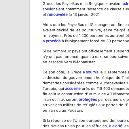
Grèce, les Pays-Bas et la Belgique – avaient
adr
soulignaient notamment l’absence de clause sus
et
renouvelée
le 13 janvier 2021.
Alors que les Pays-Bas et l’Allemagne ont fini par
avaient décidé de les poursuivre, et ce malgré l
renvoyées. Près de 1 200 personnes auraient é
a procédé
à l’éloignement forcé de 30 personnes
Si de nombreux pays ont officiellement suspendu
n’y ont pas renoncé, quant à eux, se poursuiven
en cascade vers l’Afghanistan.
De son côté, la Grèce
a soumis
le 3 septembre au
la décision du gouvernement hellénique du 7 ju
demandes considérées comme « irrecevables », l
Turquie, qui
accueille
près de 116 400 demandeur
fin août la construction d’un mur de 40 kilomètr
l’Iran et l’Irak seront
protégées
par des murs «
p
arriver des milliers de réfugiés aux portes de l
en Iran ou au Pakistan.
Si la réponse de l’Union européenne demeure c
des Nations unies pour les réfugiés,
a alerté
les