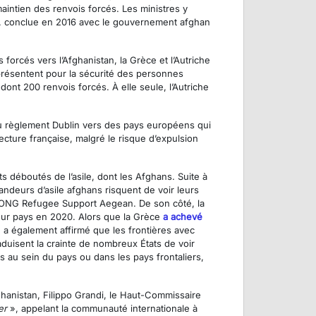
aintien des renvois forcés. Les ministres y
ys, conclue en 2016 avec le gouvernement afghan
 forcés vers l’Afghanistan, la Grèce et l’Autriche
présentent pour la sécurité des personnes
dont 200 renvois forcés. À elle seule, l’Autriche
 du règlement Dublin vers des pays européens qui
ecture française, malgré le risque d’expulsion
s déboutés de l’asile, dont les Afghans. Suite à
ndeurs d’asile afghans risquent de voir leurs
’ONG Refugee Support Aegean. De son côté, la
ur pays en 2020. Alors que la Grèce
a achevé
n a également affirmé que les frontières avec
aduisent la crainte de nombreux États de voir
és au sein du pays ou dans les pays frontaliers,
hanistan, Filippo Grandi, le Haut-Commissaire
er
», appelant la communauté internationale à