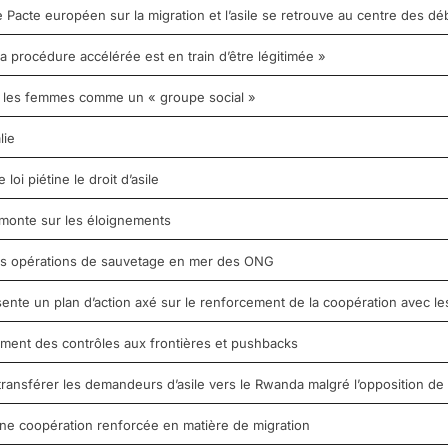
Pacte européen sur la migration et l’asile se retrouve au centre des dé
 la procédure accélérée est en train d’être légitimée »
it les femmes comme un « groupe social »
lie
oi piétine le droit d’asile
monte sur les éloignements
 les opérations de sauvetage en mer des ONG
sente un plan d’action axé sur le renforcement de la coopération avec les
ement des contrôles aux frontières et pushbacks
ransférer les demandeurs d’asile vers le Rwanda malgré l’opposition de
ne coopération renforcée en matière de migration