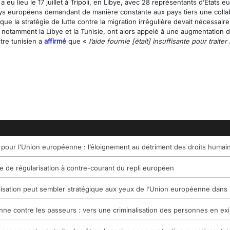
 eu lieu le 17 juillet à Tripoli, en Libye, avec 28 représentants d’États 
 pays européens demandant de manière constante aux pays tiers une collabo
que la stratégie de lutte contre la migration irrégulière devait nécessai
 notamment la Libye et la Tunisie, ont alors appelé à une augmentation de 
stre tunisien a
affirmé
que «
l’aide fournie [était] insuffisante pour traite
 pour l’Union européenne : l’éloignement au détriment des droits humai
de régularisation à contre-courant du repli européen
tilisation peut sembler stratégique aux yeux de l’Union européenne dans 
e contre les passeurs : vers une criminalisation des personnes en exil 