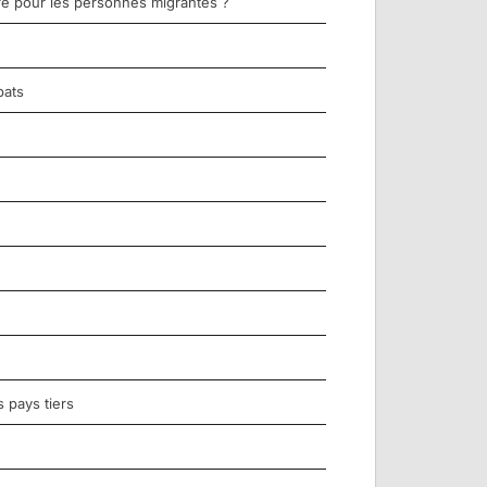
re pour les personnes migrantes ?
bats
 pays tiers