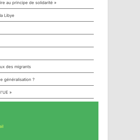
re au principe de solidarité »
la Libye
aux des migrants
e généralisation ?
 l'UE »
il