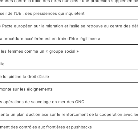
nnes contre la traite des êtres humains : une protection supplémentai
seil de l’UE : des présidences qui inquiètent
Pacte européen sur la migration et l’asile se retrouve au centre des dé
 la procédure accélérée est en train d’être légitimée »
it les femmes comme un « groupe social »
lie
oi piétine le droit d’asile
monte sur les éloignements
 les opérations de sauvetage en mer des ONG
sente un plan d’action axé sur le renforcement de la coopération avec les
ement des contrôles aux frontières et pushbacks