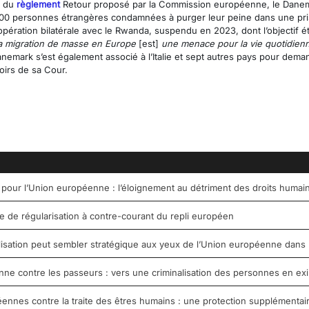
n du
règlement
Retour proposé par la Commission européenne, le Danem
300 personnes étrangères condamnées à purger leur peine dans une pris
pération bilatérale avec le Rwanda, suspendu en 2023, dont l’objectif éta
 migration de masse en Europe
[est]
une menace pour la vie quotidien
anemark s’est également associé à l’Italie et sept autres pays pour dem
irs de sa Cour.
 pour l’Union européenne : l’éloignement au détriment des droits humai
de régularisation à contre-courant du repli européen
tilisation peut sembler stratégique aux yeux de l’Union européenne dans 
e contre les passeurs : vers une criminalisation des personnes en exil 
nnes contre la traite des êtres humains : une protection supplémentai