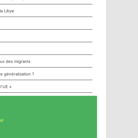
la Libye
aux des migrants
e généralisation ?
 l'UE »
il