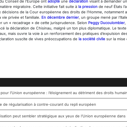
 du Conseil de l’Europe ont
adopté
une
déclaration
visant à demander une
ère migratoire. Cette initiative fait suite à
la pression
de neuf États l’a
 décisions de la Cour européenne des droits de l’Homme, notamment au tit
 vie privée et familiale.
En décembre dernier
, un groupe mené par l’Ital
er un « recadrage » de cette jurisprudence. Selon
Peggy Ducoulombier
,
é la déclaration de Chisinau, malgré un ton plus diplomatique. Le texte
aux, mais ouvre la voie à un renforcement des pratiques d’expulsion des
éclaration suscite de vives préoccupations de
la société civile
sur la mise 
 pour l’Union européenne : l’éloignement au détriment des droits humai
de régularisation à contre-courant du repli européen
tilisation peut sembler stratégique aux yeux de l’Union européenne dans 