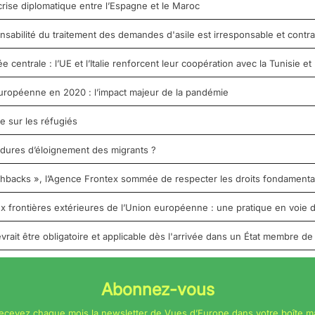
crise diplomatique entre l’Espagne et le Maroc
nsabilité du traitement des demandes d'asile est irresponsable et contrai
entrale : l’UE et l’Italie renforcent leur coopération avec la Tunisie et 
uropéenne en 2020 : l’impact majeur de la pandémie
e sur les réfugiés
édures d’éloignement des migrants ?
shbacks », l’Agence Frontex sommée de respecter les droits fondament
 frontières extérieures de l’Union européenne : une pratique en voie d
vrait être obligatoire et applicable dès l'arrivée dans un État membre de
Abonnez-vous
ecevez chaque mois la newsletter de Vues d’Europe dans votre boîte ma