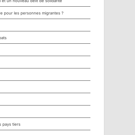
et un nouveau délit de solidarité
re pour les personnes migrantes ?
bats
 pays tiers