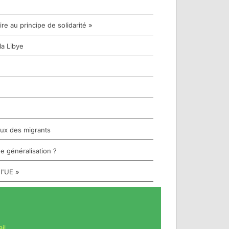
re au principe de solidarité »
la Libye
aux des migrants
e généralisation ?
 l'UE »
il