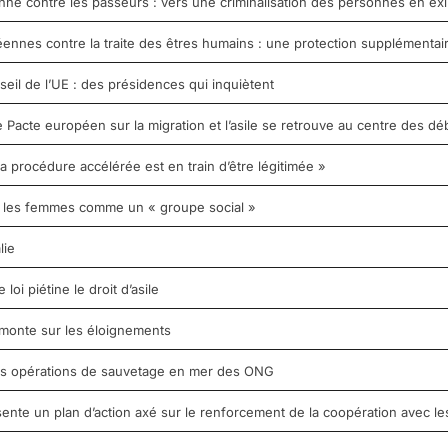
e contre les passeurs : vers une criminalisation des personnes en exil 
nnes contre la traite des êtres humains : une protection supplémentai
seil de l’UE : des présidences qui inquiètent
Pacte européen sur la migration et l’asile se retrouve au centre des dé
 la procédure accélérée est en train d’être légitimée »
it les femmes comme un « groupe social »
lie
oi piétine le droit d’asile
monte sur les éloignements
 les opérations de sauvetage en mer des ONG
sente un plan d’action axé sur le renforcement de la coopération avec les