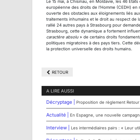
Le 15 mai, à Chisinau, en Moldavie, les 46 États
européenne des droits de l’Homme (CEDH) en mati
ouverte des obstacles aux éloignements liés aux
traitements inhumains et le droit au respect de la
rallié 24 autres pays à Strasbourg pour demand
Strasbourg, cette dynamique a fortement influenc
caractère absolu
» de certains droits fondament
politiques migratoires à des pays tiers. Cette d
la protection universelle des droits humains
.
RETOUR
A LIRE AUSSI
Décryptage |
Proposition de règlement Retour
Actualité |
En Espagne, une nouvelle campagne 
Interview |
Les intermédiaires pairs : « Leur u