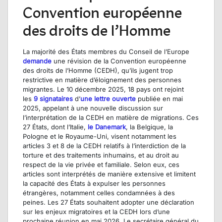
Convention européenne
des droits de l’Homme
La majorité des États membres du Conseil de l’Europe
demande
une révision de la Convention européenne
des droits de l’Homme (CEDH), qu’ils jugent trop
restrictive en matière d’
éloignement
des personnes
migrantes. Le 10 décembre 2025, 18 pays ont rejoint
les
9 signataires
d’
une lettre ouverte
publiée en mai
2025,
appelant à u
ne nouvelle discussion sur
l’interprétation de la CEDH en matière de migration
s. Ces
27 Éta
ts, dont l’Italie,
le Danemark
, la Belgique, la
Pologne et le Royaume-Uni, visent notamment les
articles 3 et 8 de la CEDH relatifs à l’interdiction de la
torture et des traitements inhumains
,
et au droit au
respect de la vie privée et familiale. Selon eux, ces
articles sont interprétés de manière
extensive
et
limitent
la capacité des États à expulser les personnes
étrangères, notamment celles condamnées à des
peines. Les 27 États souhaitent adopter une déclaration
sur les enjeux migratoires et la CEDH lors d’une
prochaine réunion en mai 2026. Le secrétaire général du