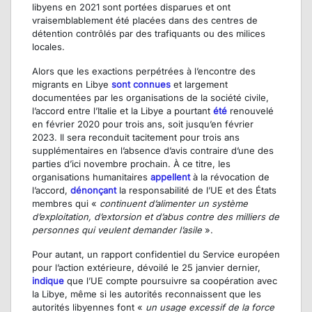
libyens en 2021 sont portées disparues et ont
vraisemblablement été placées dans des centres de
détention contrôlés par des trafiquants ou des milices
locales.
Alors que les exactions perpétrées à l’encontre des
migrants en Libye
sont connues
et largement
documentées par les organisations de la société civile,
l’accord entre l’Italie et la Libye a pourtant
été
renouvelé
en février 2020 pour trois ans, soit jusqu’en février
2023. Il sera reconduit tacitement pour trois ans
supplémentaires en l’absence d’avis contraire d’une des
parties d’ici novembre prochain. À ce titre, les
organisations humanitaires
appellent
à la révocation de
l’accord,
dénonçant
la responsabilité de l’UE et des États
membres qui «
continuent d’alimenter un système
d’exploitation, d’extorsion et d’abus contre des milliers de
personnes qui veulent demander l’asile
».
Pour autant, un rapport confidentiel du Service européen
pour l’action extérieure, dévoilé le 25 janvier dernier,
indique
que l’UE compte poursuivre sa coopération avec
la Libye, même si les autorités reconnaissent que les
autorités libyennes font «
un usage excessif de la force