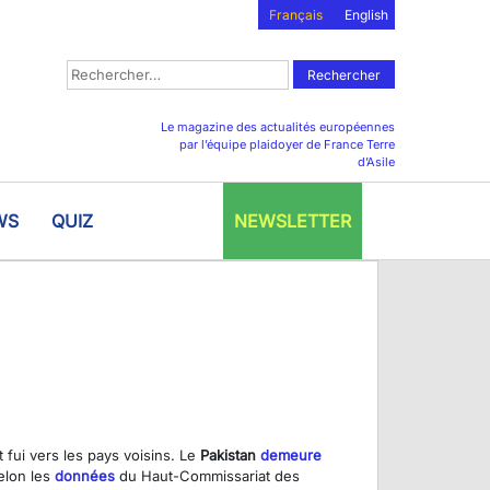
Français
English
Rechercher :
Le magazine des actualités européennes
par l’équipe plaidoyer de France Terre
d’Asile
WS
QUIZ
NEWSLETTER
t fui vers les pays voisins. Le
Pakistan
demeure
elon les
données
du Haut-Commissariat des