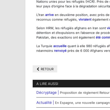
Nations unies pour les réfugiés (HCR). Près de
leur pays d’origine face à la dégradation sécurita
L’Iran
arrive
en deuxième position, avec près de 
reconnus comme réfugiés,
vivraient
également d
Selon HRW, les réfugiés afghans en Iran sont
vi
détention et d’expulsions en l’absence de procédu
Pakistan, des exactions ont également
été comm
La Turquie
accueille
quant à elle 980 réfugiés a
néanmoins
renvoyé
près de 6 000 Afghans vers
RETOUR
A LIRE AUSSI
Décryptage |
Proposition de règlement Retour
Actualité |
En Espagne, une nouvelle campagne 