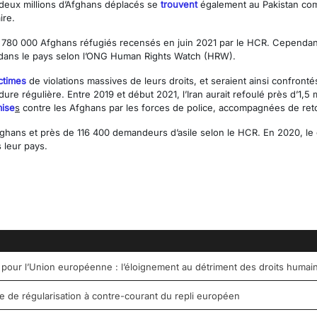
 deux millions d’Afghans déplacés se
trouvent
également au Pakistan comp
ire.
780 000 Afghans réfugiés recensés en juin 2021 par le HCR. Cependant,
ans le pays selon l’ONG Human Rights Watch (HRW).
ctimes
de violations massives de leurs droits, et seraient ainsi confronté
re régulière. Entre 2019 et début 2021, l’Iran aurait refoulé près d’1,5 m
ise
s
contre les Afghans par les forces de police, accompagnées de ret
fghans et près de 116 400 demandeurs d’asile selon le HCR. En 2020, 
 leur pays.
 pour l’Union européenne : l’éloignement au détriment des droits humai
de régularisation à contre-courant du repli européen